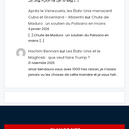
ووفقا له، فإن هذا الإجراء يهدف إلى […]
Après le Venezuela, les États-Unis menacent
Cuba et Groenland - Atlasinfo
sur
Chute de
Maduro : un soutien du Polisario en moins
4 janvier 2026
[…] Chute de Maduro : un soutien du Polisario en
moins […]
Hachim Bennani
sur
Les États-Unis et le
Maghreb : que veut faire Trump ?
21 novembre 2025
omar bendouro vous avez 1000 fois raison, je n'avais
jamais vu les choses de cette manière et je vous fait…