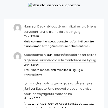
Nam
sur
Deux hélicoptères militaires algériens
survolent la ville frontalière de Figuig
12 avril 2026
Mais comment on peut accepter qu’un hélicoptère
d’une armée étrangère traverse notre frontière ?
Abdelhamid M
sur
Deux hélicoptères militaires
algériens survolent la ville frontalière de Figuig
12 avril 2026
Il faut installer des anti missiles à Figuig c
inacceptable
مصر تمنح تأشيرة مدتها خمس سنوات للمغاربة – نبض
اخبار
sur
Égypte: Une nouvelle option de visa
pour les voyageurs marocains
14 mars 2026
[…] الإعلان عن طريق Ahmed Abdel-Latifسفير مصر بالرباط.