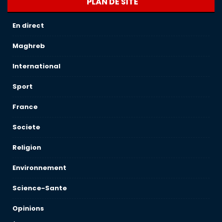
PLAN DE SITE
En direct
Maghreb
International
Sport
France
Societe
Religion
Environnement
Science-Sante
Opinions