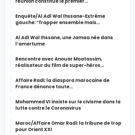
réunion constitue le premier…
Enquête/Al Adl Wal Ihssane-Extrême
gauche: “frapper ensemble mais…
Al Adl Wal Ihssane, une Jamaa née dans
l’amertume
Rencontre avec Anouar Moatassim,
réalisateur du film de super-héros…
Affaire Radi: la diaspora marocaine de
France dénonce toute…
Mohammed VI insiste sur le civisme dans la
lutte contre le Coronavirus
Maroc/Affaire Omar Radi: la tribune de trop
pour Orient XXI