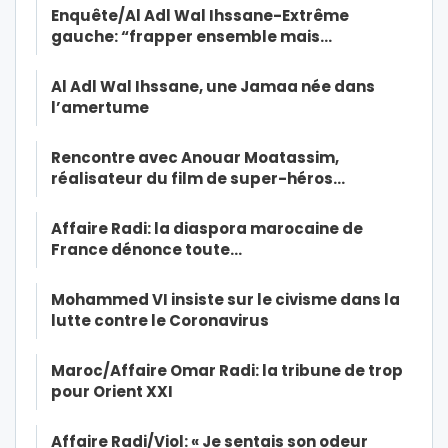
Enquête/Al Adl Wal Ihssane-Extrême
gauche: “frapper ensemble mais…
Al Adl Wal Ihssane, une Jamaa née dans
l’amertume
Rencontre avec Anouar Moatassim,
réalisateur du film de super-héros…
Affaire Radi: la diaspora marocaine de
France dénonce toute…
Mohammed VI insiste sur le civisme dans la
lutte contre le Coronavirus
Maroc/Affaire Omar Radi: la tribune de trop
pour Orient XXI
Affaire Radi/Viol: « Je sentais son odeur