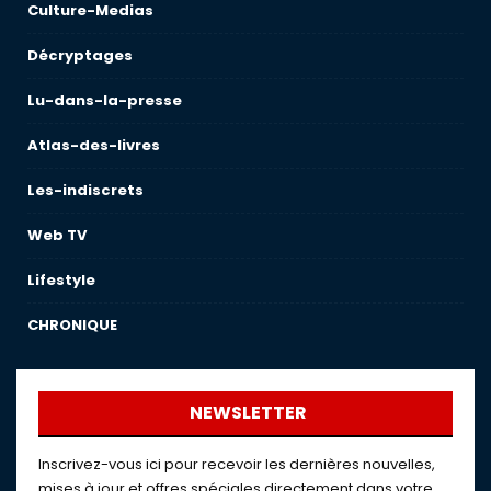
Culture-Medias
Décryptages
Lu-dans-la-presse
Atlas-des-livres
Les-indiscrets
Web TV
Lifestyle
CHRONIQUE
NEWSLETTER
Inscrivez-vous ici pour recevoir les dernières nouvelles,
mises à jour et offres spéciales directement dans votre