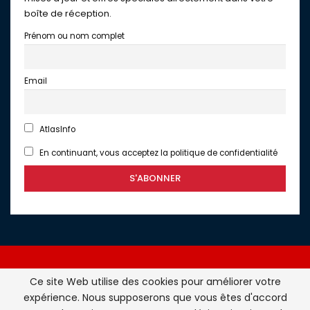
boîte de réception.
Prénom ou nom complet
Email
AtlasInfo
En continuant, vous acceptez la politique de confidentialité
Ce site Web utilise des cookies pour améliorer votre
expérience. Nous supposerons que vous êtes d'accord
Atlasinfo.fr : l'essentiel de l'actualité de la France et du