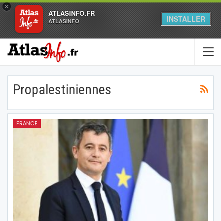
×
ATLASINFO.FR
INSTALLER
ATLASINFO
Propalestiniennes
FRANCE