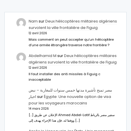
Nam
sur
Deux hélicoptères militaires algériens
survolent la ville frontalière de Figuig
12 avril 2026
Mais comment on peut accepter qu’un hélicoptère
d’une armée étrangère traverse notre frontière ?
Abdelhamid M
sur
Deux hélicoptères militaires
algériens survolent la ville frontalière de Figuig
12 avril 2026
Il faut installer des anti missiles à Figuig c
inacceptable
مصر تمنح تأشيرة مدتها خمس سنوات للمغاربة – نبض
اخبار
sur
Égypte: Une nouvelle option de visa
pour les voyageurs marocains
14 mars 2026
[…] الإعلان عن طريق Ahmed Abdel-Latifسفير مصر بالرباط.
ووفقا له، فإن هذا الإجراء يهدف إلى […]