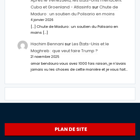
Après le Venezuela, les États-Unis menacent
Cuba et Groenland - Atlasinfo
sur
Chute de
Maduro : un soutien du Polisario en moins
4 janvier 2026
[…] Chute de Maduro : un soutien du Polisario en
moins […]
Hachim Bennani
sur
Les États-Unis et le
Maghreb : que veut faire Trump ?
21 novembre 2025
omar bendouro vous avez 1000 fois raison, je n'avais
jamais vu les choses de cette manière et je vous fait…
PLAN DE SITE