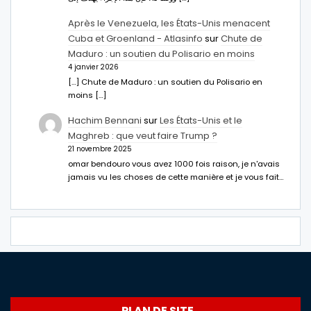
Après le Venezuela, les États-Unis menacent
Cuba et Groenland - Atlasinfo
sur
Chute de
Maduro : un soutien du Polisario en moins
4 janvier 2026
[…] Chute de Maduro : un soutien du Polisario en
moins […]
Hachim Bennani
sur
Les États-Unis et le
Maghreb : que veut faire Trump ?
21 novembre 2025
omar bendouro vous avez 1000 fois raison, je n'avais
jamais vu les choses de cette manière et je vous fait…
PLAN DE SITE