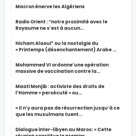
Macron énerve les Algériens
Radio Orient : “notre proximité avec le
Royaume ne s’est à aucun…
Hicham Alaoui* ou la nostalgie du
« Printemps (désenchantement) Arabe …
Mohammed VI ordonne’une opération
massive de vaccination contre la…
Maati Monjib : activiste des droits de
l’Homme « persécuté » ou…
« Il n’y aura pas de résurrection jusqu’à ce
que les musulmans tuent…
Dialogue inter-libyen au Maroc: « Cette
réunion constitue le premier…