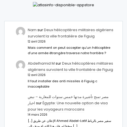
Nam
sur
Deux hélicoptères militaires algériens
survolent la ville frontalière de Figuig
12 avril 2026
Mais comment on peut accepter qu’un hélicoptère
d’une armée étrangère traverse notre frontière ?
Abdelhamid M
sur
Deux hélicoptères militaires
algériens survolent la ville frontalière de Figuig
12 avril 2026
Il faut installer des anti missiles à Figuig c
inacceptable
مصر تمنح تأشيرة مدتها خمس سنوات للمغاربة – نبض
اخبار
sur
Égypte: Une nouvelle option de visa
pour les voyageurs marocains
14 mars 2026
[…] الإعلان عن طريق Ahmed Abdel-Latifسفير مصر بالرباط.
ووفقا له، فإن هذا الإجراء يهدف إلى […]