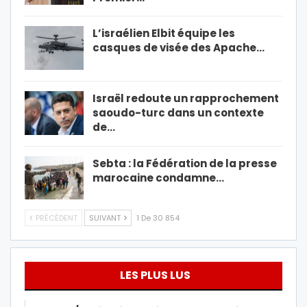
L’israélien Elbit équipe les
casques de visée des Apache…
Israël redoute un rapprochement
saoudo-turc dans un contexte
de…
Sebta : la Fédération de la presse
marocaine condamne…
PRÉCÉDENT
SUIVANT
1 De 30 854
LES PLUS LUS