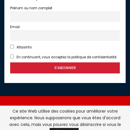
Prénom ou nom complet
Email
AtlasInfo
En continuant, vous acceptez la politique de confidentialité
Ce site Web utilise des cookies pour améliorer votre
expérience. Nous supposerons que vous êtes d'accord
Atlasinfo.fr : l'essentiel de l'actualité de la France et du
avec cela, mais vous pouvez vous désinscrire si vous le
Maghreb © Tous Droits Réservés - Atlasinfo- 2026