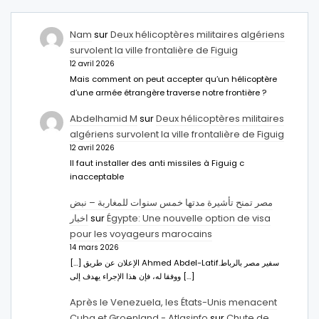
Nam
sur
Deux hélicoptères militaires algériens
survolent la ville frontalière de Figuig
12 avril 2026
Mais comment on peut accepter qu’un hélicoptère
d’une armée étrangère traverse notre frontière ?
Abdelhamid M
sur
Deux hélicoptères militaires
algériens survolent la ville frontalière de Figuig
12 avril 2026
Il faut installer des anti missiles à Figuig c
inacceptable
مصر تمنح تأشيرة مدتها خمس سنوات للمغاربة – نبض
اخبار
sur
Égypte: Une nouvelle option de visa
pour les voyageurs marocains
14 mars 2026
[…] الإعلان عن طريق Ahmed Abdel-Latifسفير مصر بالرباط.
ووفقا له، فإن هذا الإجراء يهدف إلى […]
Après le Venezuela, les États-Unis menacent
Cuba et Groenland - Atlasinfo
sur
Chute de