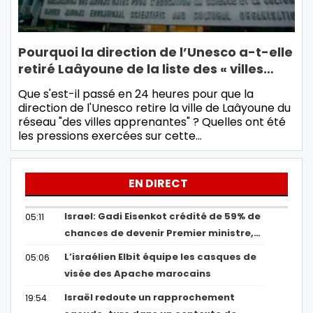
Pourquoi la direction de l’Unesco a-t-elle
retiré Laâyoune de la liste des « villes…
Que s'est-il passé en 24 heures pour que la
direction de l'Unesco retire la ville de Laâyoune du
réseau "des villes apprenantes" ? Quelles ont été
les pressions exercées sur cette…
EN DIRECT
Israel: Gadi Eisenkot crédité de 59% de
05:11
chances de devenir Premier ministre,…
L’israélien Elbit équipe les casques de
05:06
visée des Apache marocains
Israël redoute un rapprochement
19:54