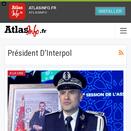
×
ATLASINFO.FR
INSTALLER
ATLASINFO
Président D’Interpol
A LA UNE