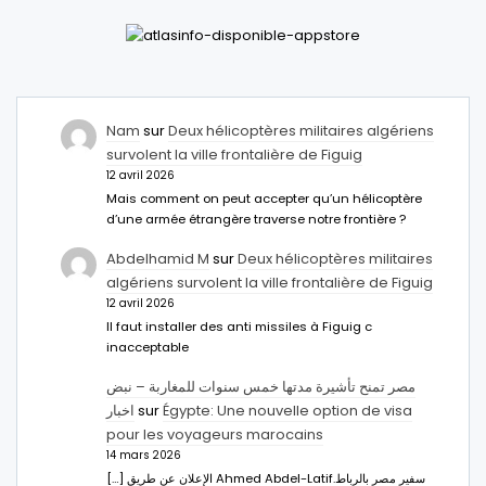
Nam
sur
Deux hélicoptères militaires algériens
survolent la ville frontalière de Figuig
12 avril 2026
Mais comment on peut accepter qu’un hélicoptère
d’une armée étrangère traverse notre frontière ?
Abdelhamid M
sur
Deux hélicoptères militaires
algériens survolent la ville frontalière de Figuig
12 avril 2026
Il faut installer des anti missiles à Figuig c
inacceptable
مصر تمنح تأشيرة مدتها خمس سنوات للمغاربة – نبض
اخبار
sur
Égypte: Une nouvelle option de visa
pour les voyageurs marocains
14 mars 2026
[…] الإعلان عن طريق Ahmed Abdel-Latifسفير مصر بالرباط.