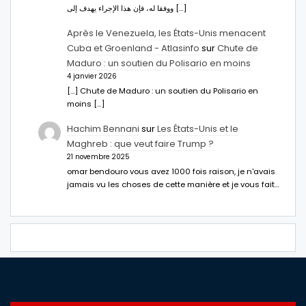
ووفقا له، فإن هذا الإجراء يهدف إلى […]
Après le Venezuela, les États-Unis menacent
Cuba et Groenland - Atlasinfo
sur
Chute de
Maduro : un soutien du Polisario en moins
4 janvier 2026
[…] Chute de Maduro : un soutien du Polisario en
moins […]
Hachim Bennani
sur
Les États-Unis et le
Maghreb : que veut faire Trump ?
21 novembre 2025
omar bendouro vous avez 1000 fois raison, je n'avais
jamais vu les choses de cette manière et je vous fait…