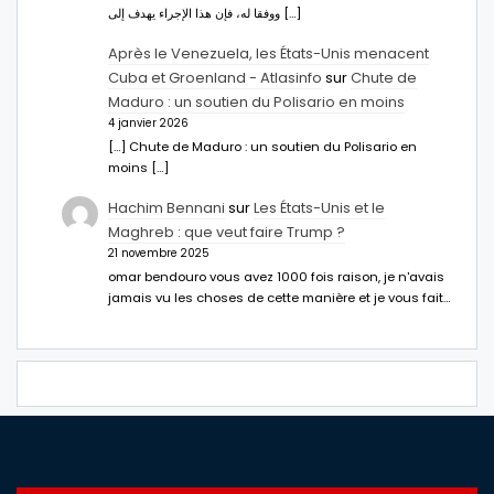
ووفقا له، فإن هذا الإجراء يهدف إلى […]
Après le Venezuela, les États-Unis menacent
Cuba et Groenland - Atlasinfo
sur
Chute de
Maduro : un soutien du Polisario en moins
4 janvier 2026
[…] Chute de Maduro : un soutien du Polisario en
moins […]
Hachim Bennani
sur
Les États-Unis et le
Maghreb : que veut faire Trump ?
21 novembre 2025
omar bendouro vous avez 1000 fois raison, je n'avais
jamais vu les choses de cette manière et je vous fait…