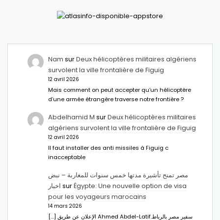
Nam
sur
Deux hélicoptères militaires algériens
survolent la ville frontalière de Figuig
12 avril 2026
Mais comment on peut accepter qu’un hélicoptère
d’une armée étrangère traverse notre frontière ?
Abdelhamid M
sur
Deux hélicoptères militaires
algériens survolent la ville frontalière de Figuig
12 avril 2026
Il faut installer des anti missiles à Figuig c
inacceptable
مصر تمنح تأشيرة مدتها خمس سنوات للمغاربة – نبض
اخبار
sur
Égypte: Une nouvelle option de visa
pour les voyageurs marocains
14 mars 2026
[…] الإعلان عن طريق Ahmed Abdel-Latifسفير مصر بالرباط.