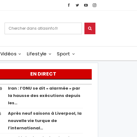
Vidéos
Lifestyle
Sport
EN DIRECT
Iran : l’ONU se dit « alarmée » par
29
la hausse des exécutions depuis
les…
Après neuf saisons à Liverpool, la
5
nouvelle vie turque de
l’international…