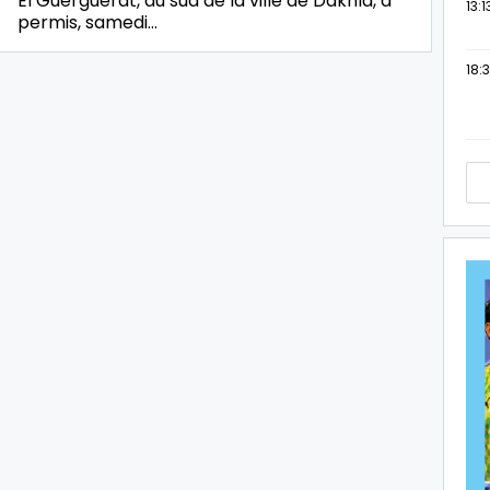
El Guerguerat, au sud de la ville de Dakhla, a
13:1
permis, samedi…
18:3