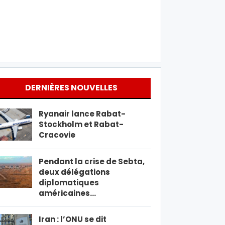
DERNIÈRES NOUVELLES
Ryanair lance Rabat-
Stockholm et Rabat-
Cracovie
Pendant la crise de Sebta,
deux délégations
diplomatiques
américaines…
Iran : l’ONU se dit