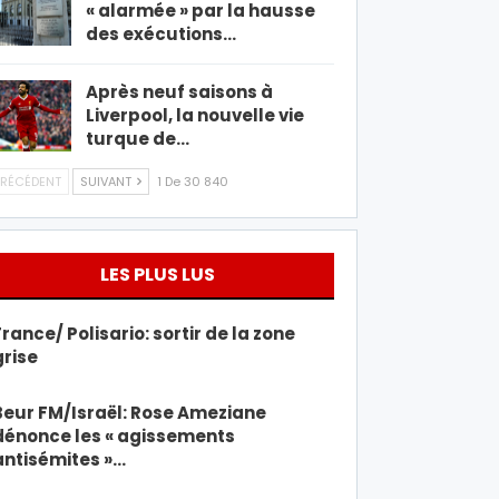
« alarmée » par la hausse
des exécutions…
Après neuf saisons à
Liverpool, la nouvelle vie
turque de…
RÉCÉDENT
SUIVANT
1 De 30 840
LES PLUS LUS
France/ Polisario: sortir de la zone
grise
Beur FM/Israël: Rose Ameziane
dénonce les « agissements
antisémites »…