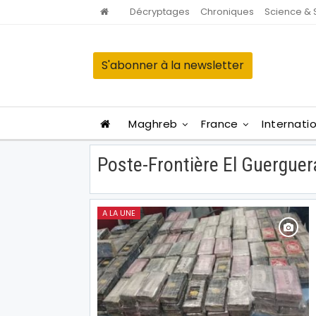
Décryptages
Chroniques
Science & 
S'abonner à la newsletter
Maghreb
France
Internati
Poste-Frontière El Guerguer
A LA UNE