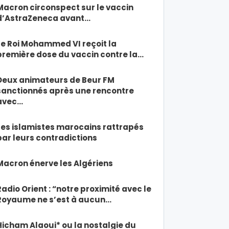
Macron circonspect sur le vaccin
d’AstraZeneca avant…
Le Roi Mohammed VI reçoit la
première dose du vaccin contre la…
Deux animateurs de Beur FM
sanctionnés après une rencontre
avec…
Les islamistes marocains rattrapés
par leurs contradictions
Macron énerve les Algériens
Radio Orient : “notre proximité avec le
Royaume ne s’est à aucun…
Hicham Alaoui* ou la nostalgie du