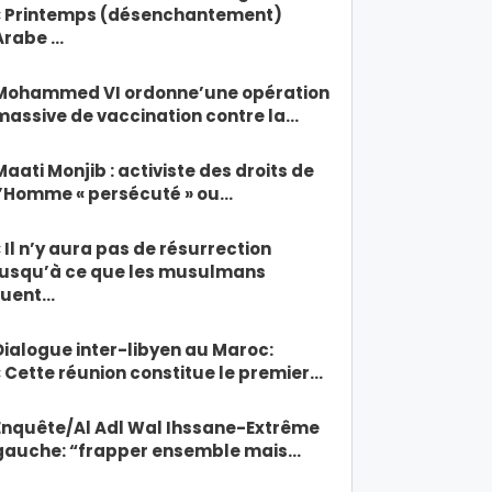
« Printemps (désenchantement)
Arabe …
Mohammed VI ordonne’une opération
massive de vaccination contre la…
Maati Monjib : activiste des droits de
l’Homme « persécuté » ou…
« Il n’y aura pas de résurrection
jusqu’à ce que les musulmans
tuent…
Dialogue inter-libyen au Maroc:
« Cette réunion constitue le premier…
Enquête/Al Adl Wal Ihssane-Extrême
gauche: “frapper ensemble mais…