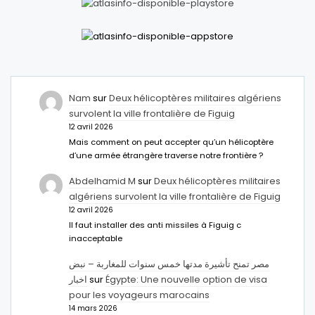
Nam
sur
Deux hélicoptères militaires algériens
survolent la ville frontalière de Figuig
12 avril 2026
Mais comment on peut accepter qu’un hélicoptère
d’une armée étrangère traverse notre frontière ?
Abdelhamid M
sur
Deux hélicoptères militaires
algériens survolent la ville frontalière de Figuig
12 avril 2026
Il faut installer des anti missiles à Figuig c
inacceptable
مصر تمنح تأشيرة مدتها خمس سنوات للمغاربة – نبض
اخبار
sur
Égypte: Une nouvelle option de visa
pour les voyageurs marocains
14 mars 2026