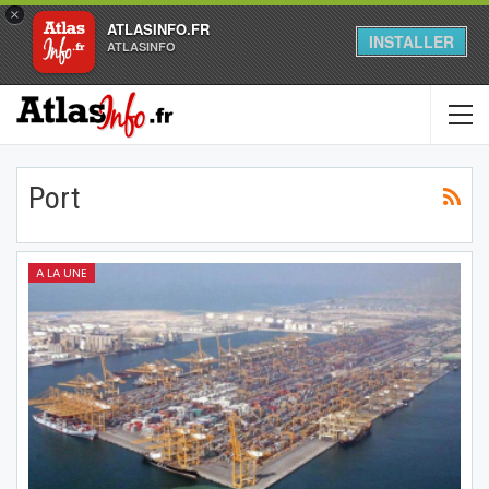
×
ATLASINFO.FR
INSTALLER
ATLASINFO
Port
A LA UNE