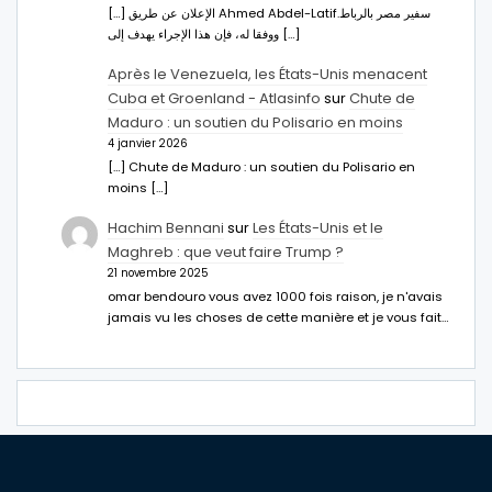
[…] الإعلان عن طريق Ahmed Abdel-Latifسفير مصر بالرباط.
ووفقا له، فإن هذا الإجراء يهدف إلى […]
Après le Venezuela, les États-Unis menacent
Cuba et Groenland - Atlasinfo
sur
Chute de
Maduro : un soutien du Polisario en moins
4 janvier 2026
[…] Chute de Maduro : un soutien du Polisario en
moins […]
Hachim Bennani
sur
Les États-Unis et le
Maghreb : que veut faire Trump ?
21 novembre 2025
omar bendouro vous avez 1000 fois raison, je n'avais
jamais vu les choses de cette manière et je vous fait…