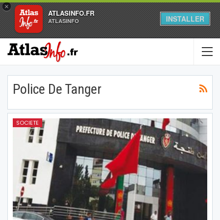
×
ATLASINFO.FR
INSTALLER
ATLASINFO
Police De Tanger
SOCIETE