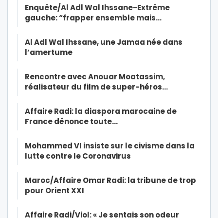
Enquête/Al Adl Wal Ihssane-Extrême
gauche: “frapper ensemble mais…
Al Adl Wal Ihssane, une Jamaa née dans
l’amertume
Rencontre avec Anouar Moatassim,
réalisateur du film de super-héros…
Affaire Radi: la diaspora marocaine de
France dénonce toute…
Mohammed VI insiste sur le civisme dans la
lutte contre le Coronavirus
Maroc/Affaire Omar Radi: la tribune de trop
pour Orient XXI
Affaire Radi/Viol: « Je sentais son odeur