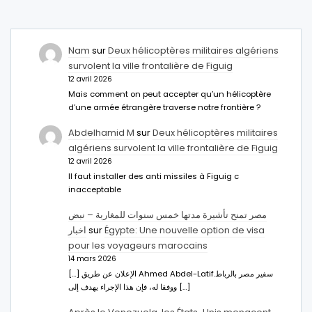
Nam
sur
Deux hélicoptères militaires algériens
survolent la ville frontalière de Figuig
12 avril 2026
Mais comment on peut accepter qu’un hélicoptère
d’une armée étrangère traverse notre frontière ?
Abdelhamid M
sur
Deux hélicoptères militaires
algériens survolent la ville frontalière de Figuig
12 avril 2026
Il faut installer des anti missiles à Figuig c
inacceptable
مصر تمنح تأشيرة مدتها خمس سنوات للمغاربة – نبض
اخبار
sur
Égypte: Une nouvelle option de visa
pour les voyageurs marocains
14 mars 2026
[…] الإعلان عن طريق Ahmed Abdel-Latifسفير مصر بالرباط.
ووفقا له، فإن هذا الإجراء يهدف إلى […]