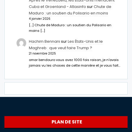
Après le Venezuela, les États-Unis menacent
Cuba et Groenland - Atlasinfo
sur
Chute de
Maduro : un soutien du Polisario en moins
4 janvier 2026
[…] Chute de Maduro : un soutien du Polisario en
moins […]
Hachim Bennani
sur
Les États-Unis et le
Maghreb : que veut faire Trump ?
21 novembre 2025
omar bendouro vous avez 1000 fois raison, je n'avais
jamais vu les choses de cette manière et je vous fait…
PLAN DE SITE