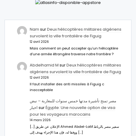
Nam
sur
Deux hélicoptères militaires algériens
survolent la ville frontalière de Figuig
12 avril 2026
Mais comment on peut accepter qu’un hélicoptère
d’une armée étrangère traverse notre frontière ?
Abdelhamid M
sur
Deux hélicoptères militaires
algériens survolent la ville frontalière de Figuig
12 avril 2026
Il faut installer des anti missiles à Figuig c
inacceptable
مصر تمنح تأشيرة مدتها خمس سنوات للمغاربة – نبض
اخبار
sur
Égypte: Une nouvelle option de visa
pour les voyageurs marocains
14 mars 2026
[…] الإعلان عن طريق Ahmed Abdel-Latifسفير مصر بالرباط.
ووفقا له، فإن هذا الإجراء يهدف إلى […]