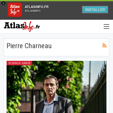
×
ATLASINFO.FR
INSTALLER
ATLASINFO
Pierre Charneau
SCIENCE-SANTE