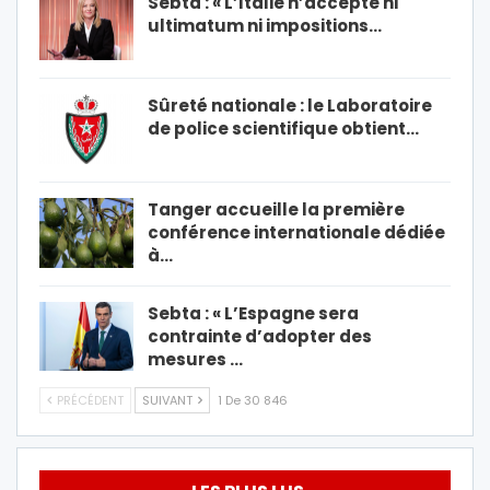
Sebta : « L’Italie n’accepte ni
ultimatum ni impositions…
Sûreté nationale : le Laboratoire
de police scientifique obtient…
Tanger accueille la première
conférence internationale dédiée
à…
Sebta : « L’Espagne sera
contrainte d’adopter des
mesures …
PRÉCÉDENT
SUIVANT
1 De 30 846