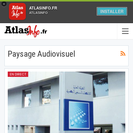
×
ATLASINFO.FR
INSTALLER
ATLASINFO
Paysage Audiovisuel
EN DIRECT