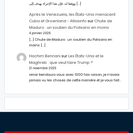
ووفقا له، فإن هذا الإجراء يهدف إلى […]
Après le Venezuela, les États-Unis menacent
Cuba et Groenland - Atlasinfo
sur
Chute de
Maduro : un soutien du Polisario en moins
4 janvier 2026
[…] Chute de Maduro : un soutien du Polisario en
moins […]
Hachim Bennani
sur
Les États-Unis et le
Maghreb : que veut faire Trump ?
21 novembre 2025
omar bendouro vous avez 1000 fois raison, je n'avais
jamais vu les choses de cette manière et je vous fait…