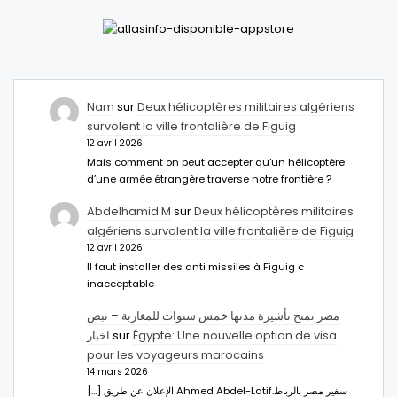
Nam
sur
Deux hélicoptères militaires algériens
survolent la ville frontalière de Figuig
12 avril 2026
Mais comment on peut accepter qu’un hélicoptère
d’une armée étrangère traverse notre frontière ?
Abdelhamid M
sur
Deux hélicoptères militaires
algériens survolent la ville frontalière de Figuig
12 avril 2026
Il faut installer des anti missiles à Figuig c
inacceptable
مصر تمنح تأشيرة مدتها خمس سنوات للمغاربة – نبض
اخبار
sur
Égypte: Une nouvelle option de visa
pour les voyageurs marocains
14 mars 2026
[…] الإعلان عن طريق Ahmed Abdel-Latifسفير مصر بالرباط.