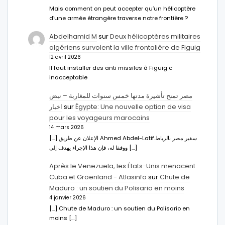
Mais comment on peut accepter qu’un hélicoptère
d’une armée étrangère traverse notre frontière ?
Abdelhamid M
sur
Deux hélicoptères militaires
algériens survolent la ville frontalière de Figuig
12 avril 2026
Il faut installer des anti missiles à Figuig c
inacceptable
مصر تمنح تأشيرة مدتها خمس سنوات للمغاربة – نبض
اخبار
sur
Égypte: Une nouvelle option de visa
pour les voyageurs marocains
14 mars 2026
[…] الإعلان عن طريق Ahmed Abdel-Latifسفير مصر بالرباط.
ووفقا له، فإن هذا الإجراء يهدف إلى […]
Après le Venezuela, les États-Unis menacent
Cuba et Groenland - Atlasinfo
sur
Chute de
Maduro : un soutien du Polisario en moins
4 janvier 2026
[…] Chute de Maduro : un soutien du Polisario en
moins […]