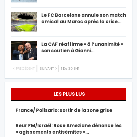
Le FC Barcelone annule son match
amical au Maroc après la crise…
La CAF réaffirme « à l’unanimité »
son soutien à Gianni…
PRÉCÉDENT
SUIVANT
1 De 30 841
LES PLUS LUS
France/ Polisario: sortir de la zone grise
Beur FM/Israël: Rose Ameziane dénonce les
« agissements antisémites »…