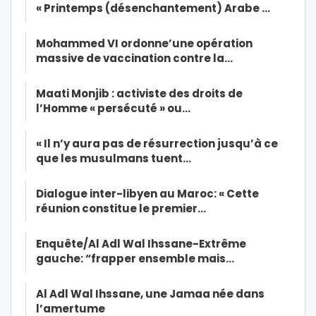
« Printemps (désenchantement) Arabe …
Mohammed VI ordonne’une opération
massive de vaccination contre la…
Maati Monjib : activiste des droits de
l’Homme « persécuté » ou…
« Il n’y aura pas de résurrection jusqu’à ce
que les musulmans tuent…
Dialogue inter-libyen au Maroc: « Cette
réunion constitue le premier…
Enquête/Al Adl Wal Ihssane-Extrême
gauche: “frapper ensemble mais…
Al Adl Wal Ihssane, une Jamaa née dans
l’amertume