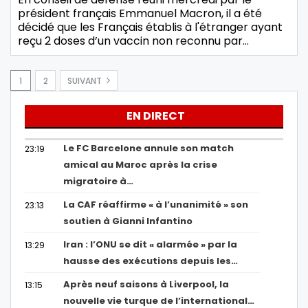
président français Emmanuel Macron, il a été
décidé que les Français établis à l'étranger ayant
reçu 2 doses d’un vaccin non reconnu par…
1
2
SUIVANT
EN DIRECT
Le FC Barcelone annule son match
23:19
amical au Maroc après la crise
migratoire à…
La CAF réaffirme « à l’unanimité » son
23:13
soutien à Gianni Infantino
Iran : l’ONU se dit « alarmée » par la
13:29
hausse des exécutions depuis les…
Après neuf saisons à Liverpool, la
13:15
nouvelle vie turque de l’international…