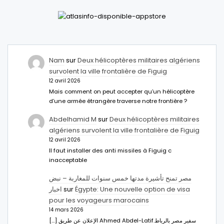
Nam
sur
Deux hélicoptères militaires algériens
survolent la ville frontalière de Figuig
12 avril 2026
Mais comment on peut accepter qu’un hélicoptère
d’une armée étrangère traverse notre frontière ?
Abdelhamid M
sur
Deux hélicoptères militaires
algériens survolent la ville frontalière de Figuig
12 avril 2026
Il faut installer des anti missiles à Figuig c
inacceptable
مصر تمنح تأشيرة مدتها خمس سنوات للمغاربة – نبض
اخبار
sur
Égypte: Une nouvelle option de visa
pour les voyageurs marocains
14 mars 2026
[…] الإعلان عن طريق Ahmed Abdel-Latifسفير مصر بالرباط.