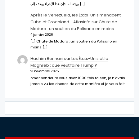
ووفقا له، فإن هذا الإجراء يهدف إلى […]
Après le Venezuela, les États-Unis menacent
Cuba et Groenland - Atlasinfo
sur
Chute de
Maduro : un soutien du Polisario en moins
4 janvier 2026
[…] Chute de Maduro : un soutien du Polisario en
moins […]
Hachim Bennani
sur
Les États-Unis et le
Maghreb : que veut faire Trump ?
21 novembre 2025
omar bendouro vous avez 1000 fois raison, je n'avais
jamais vu les choses de cette manière et je vous fait…