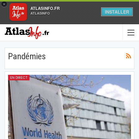
×
ATLASINFO.FR
INSTALLER
ATLASINFO
Pandémies
EN DIRECT