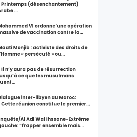
« Printemps (désenchantement)
Arabe …
Mohammed VI ordonne’une opération
massive de vaccination contre la…
Maati Monjib : activiste des droits de
l’Homme « persécuté » ou…
« Il n’y aura pas de résurrection
jusqu’à ce que les musulmans
tuent…
Dialogue inter-libyen au Maroc:
« Cette réunion constitue le premier…
Enquête/Al Adl Wal Ihssane-Extrême
gauche: “frapper ensemble mais…