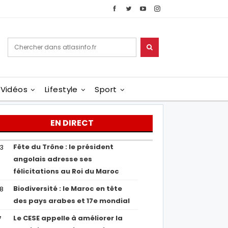
Vidéos
Lifestyle
Sport
EN DIRECT
Fête du Trône : le président
43
angolais adresse ses
félicitations au Roi du Maroc
Biodiversité : le Maroc en tête
38
des pays arabes et 17e mondial
Le CESE appelle à améliorer la
7