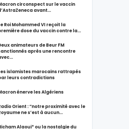
Macron circonspect sur le vaccin
d’AstraZeneca avant…
Le Roi Mohammed VI reçoit la
première dose du vaccin contre la…
Deux animateurs de Beur FM
sanctionnés après une rencontre
avec…
Les islamistes marocains rattrapés
par leurs contradictions
Macron énerve les Algériens
Radio Orient : “notre proximité avec le
Royaume ne s’est à aucun…
Hicham Alaoui* ou la nostalgie du