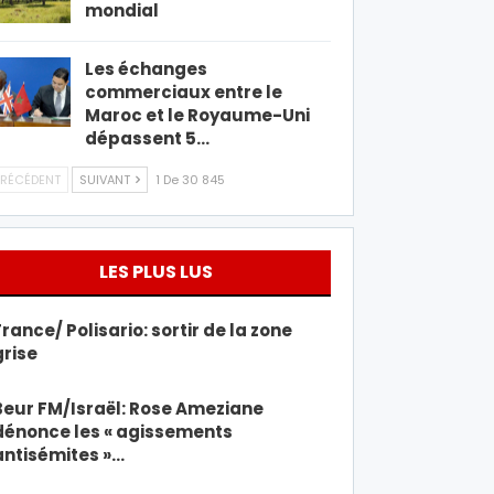
mondial
Les échanges
commerciaux entre le
Maroc et le Royaume-Uni
dépassent 5…
RÉCÉDENT
SUIVANT
1 De 30 845
LES PLUS LUS
France/ Polisario: sortir de la zone
grise
Beur FM/Israël: Rose Ameziane
dénonce les « agissements
antisémites »…