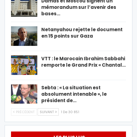
Damas et Moscou signent un
mémorandum sur l’avenir des
bases…
Netanyahou rejette le document
en 15 points sur Gaza
VTT : le Marocain Ibrahim Sabbahi
remporte le Grand Prix « Chantal…
Sebta : « La situation est
absolument intenable », le
président de…
PRÉCÉDENT
SUIVANT
1 De 30 851