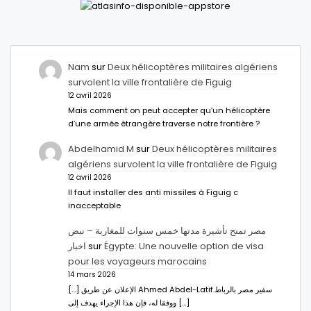
Nam
sur
Deux hélicoptères militaires algériens
survolent la ville frontalière de Figuig
12 avril 2026
Mais comment on peut accepter qu’un hélicoptère
d’une armée étrangère traverse notre frontière ?
Abdelhamid M
sur
Deux hélicoptères militaires
algériens survolent la ville frontalière de Figuig
12 avril 2026
Il faut installer des anti missiles à Figuig c
inacceptable
مصر تمنح تأشيرة مدتها خمس سنوات للمغاربة – نبض
اخبار
sur
Égypte: Une nouvelle option de visa
pour les voyageurs marocains
14 mars 2026
[…] الإعلان عن طريق Ahmed Abdel-Latifسفير مصر بالرباط.
ووفقا له، فإن هذا الإجراء يهدف إلى […]