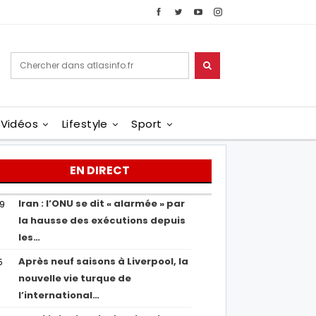
Vidéos
Lifestyle
Sport
EN DIRECT
Iran : l’ONU se dit « alarmée » par
29
la hausse des exécutions depuis
les…
Après neuf saisons à Liverpool, la
5
nouvelle vie turque de
l’international…