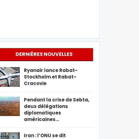
DERNIÈRES NOUVELLES
Ryanair lance Rabat-
Stockholm et Rabat-
Cracovie
Pendant la crise de Sebta,
deux délégations
diplomatiques
américaines…
Iran : l’ONU se dit