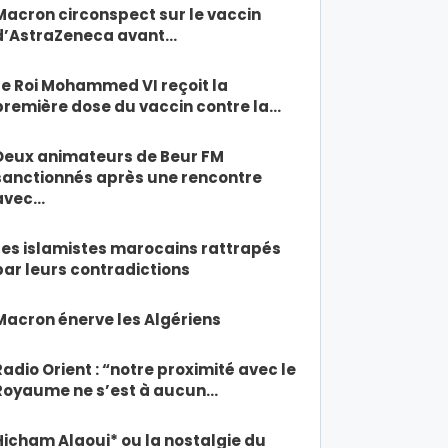
Macron circonspect sur le vaccin
d’AstraZeneca avant…
Le Roi Mohammed VI reçoit la
première dose du vaccin contre la…
Deux animateurs de Beur FM
sanctionnés après une rencontre
avec…
Les islamistes marocains rattrapés
par leurs contradictions
Macron énerve les Algériens
Radio Orient : “notre proximité avec le
Royaume ne s’est à aucun…
Hicham Alaoui* ou la nostalgie du