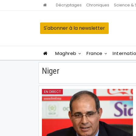
Décryptages
Chroniques
Science & 
S'abonner à la newsletter
Maghreb
France
Internati
Niger
EN DIRECT