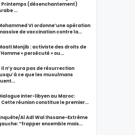
« Printemps (désenchantement)
Arabe …
Mohammed VI ordonne’une opération
massive de vaccination contre la…
Maati Monjib : activiste des droits de
l’Homme « persécuté » ou…
« Il n’y aura pas de résurrection
jusqu’à ce que les musulmans
tuent…
Dialogue inter-libyen au Maroc:
« Cette réunion constitue le premier…
Enquête/Al Adl Wal Ihssane-Extrême
gauche: “frapper ensemble mais…