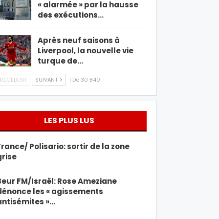
« alarmée » par la hausse
des exécutions…
Après neuf saisons à
Liverpool, la nouvelle vie
turque de…
RÉCÉDENT
SUIVANT
1 De 30 840
LES PLUS LUS
France/ Polisario: sortir de la zone
grise
Beur FM/Israël: Rose Ameziane
dénonce les « agissements
antisémites »…