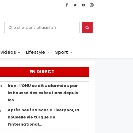
Vidéos
Lifestyle
Sport
EN DIRECT
Iran : l’ONU se dit « alarmée » par
29
la hausse des exécutions depuis
les…
Après neuf saisons à Liverpool, la
5
nouvelle vie turque de
l’international…