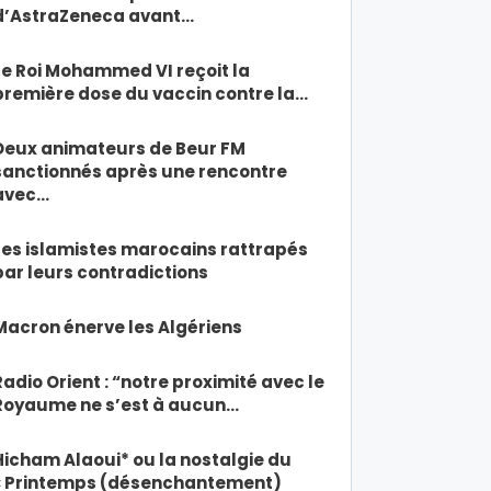
d’AstraZeneca avant…
Le Roi Mohammed VI reçoit la
première dose du vaccin contre la…
Deux animateurs de Beur FM
sanctionnés après une rencontre
avec…
Les islamistes marocains rattrapés
par leurs contradictions
Macron énerve les Algériens
Radio Orient : “notre proximité avec le
Royaume ne s’est à aucun…
Hicham Alaoui* ou la nostalgie du
« Printemps (désenchantement)