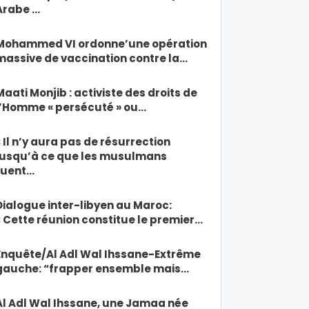
Arabe …
Mohammed VI ordonne’une opération
massive de vaccination contre la…
Maati Monjib : activiste des droits de
l’Homme « persécuté » ou…
« Il n’y aura pas de résurrection
jusqu’à ce que les musulmans
tuent…
Dialogue inter-libyen au Maroc:
« Cette réunion constitue le premier…
Enquête/Al Adl Wal Ihssane-Extrême
gauche: “frapper ensemble mais…
Al Adl Wal Ihssane, une Jamaa née