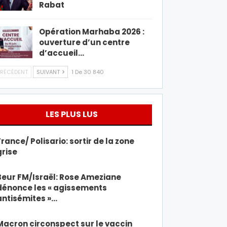
Rabat
Opération Marhaba 2026 :
ouverture d’un centre
d’accueil…
RÉCÉDENT
SUIVANT
1 De 30 840
LES PLUS LUS
France/ Polisario: sortir de la zone
grise
Beur FM/Israël: Rose Ameziane
dénonce les « agissements
antisémites »…
Macron circonspect sur le vaccin