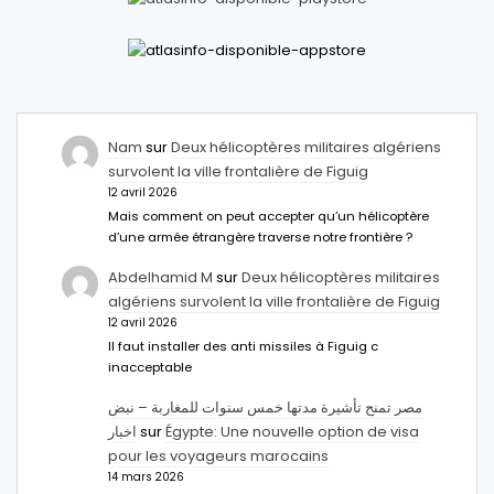
Nam
sur
Deux hélicoptères militaires algériens
survolent la ville frontalière de Figuig
12 avril 2026
Mais comment on peut accepter qu’un hélicoptère
d’une armée étrangère traverse notre frontière ?
Abdelhamid M
sur
Deux hélicoptères militaires
algériens survolent la ville frontalière de Figuig
12 avril 2026
Il faut installer des anti missiles à Figuig c
inacceptable
مصر تمنح تأشيرة مدتها خمس سنوات للمغاربة – نبض
اخبار
sur
Égypte: Une nouvelle option de visa
pour les voyageurs marocains
14 mars 2026