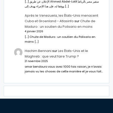
[…] الإعلان عن طريق Ahmed Abdel-Latifسفير مصر بالرباط.
ووفقا له، فإن هذا الإجراء يهدف إلى […]
Après le Venezuela, les États-Unis menacent
Cuba et Groenland - Atlasinfo
sur
Chute de
Maduro : un soutien du Polisario en moins
4 janvier 2026
[…] Chute de Maduro : un soutien du Polisario en
moins […]
Hachim Bennani
sur
Les États-Unis et le
Maghreb : que veut faire Trump ?
21 novembre 2025
omar bendouro vous avez 1000 fois raison, je n'avais
jamais vu les choses de cette manière et je vous fait…