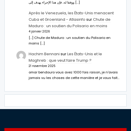
ووفقا له، فإن هذا الإجراء يهدف إلى […]
Après le Venezuela, les États-Unis menacent
Cuba et Groenland - Atlasinfo
sur
Chute de
Maduro : un soutien du Polisario en moins
4 janvier 2026
[…] Chute de Maduro : un soutien du Polisario en
moins […]
Hachim Bennani
sur
Les États-Unis et le
Maghreb : que veut faire Trump ?
21 novembre 2025
omar bendouro vous avez 1000 fois raison, je n'avais
jamais vu les choses de cette manière et je vous fait…