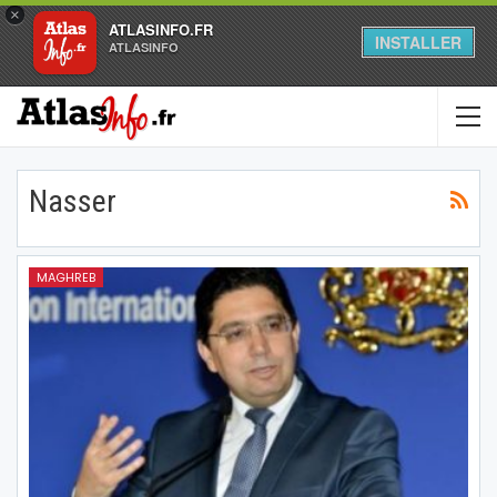
×
ATLASINFO.FR
INSTALLER
ATLASINFO
Nasser
MAGHREB