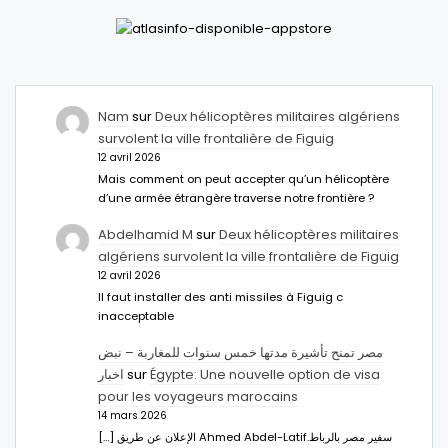
Nam
sur
Deux hélicoptères militaires algériens
survolent la ville frontalière de Figuig
12 avril 2026
Mais comment on peut accepter qu’un hélicoptère
d’une armée étrangère traverse notre frontière ?
Abdelhamid M
sur
Deux hélicoptères militaires
algériens survolent la ville frontalière de Figuig
12 avril 2026
Il faut installer des anti missiles à Figuig c
inacceptable
مصر تمنح تأشيرة مدتها خمس سنوات للمغاربة – نبض
اخبار
sur
Égypte: Une nouvelle option de visa
pour les voyageurs marocains
14 mars 2026
[…] الإعلان عن طريق Ahmed Abdel-Latifسفير مصر بالرباط.