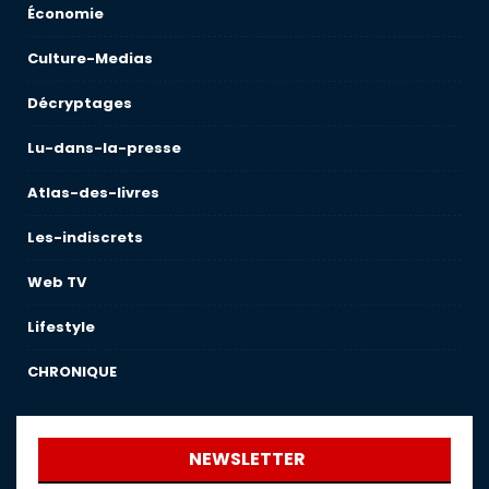
Économie
Culture-Medias
Décryptages
Lu-dans-la-presse
Atlas-des-livres
Les-indiscrets
Web TV
Lifestyle
CHRONIQUE
NEWSLETTER