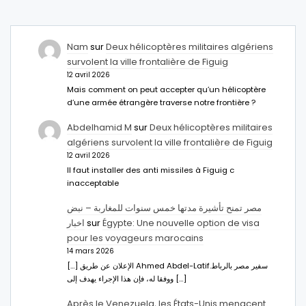
Nam
sur
Deux hélicoptères militaires algériens
survolent la ville frontalière de Figuig
12 avril 2026
Mais comment on peut accepter qu’un hélicoptère
d’une armée étrangère traverse notre frontière ?
Abdelhamid M
sur
Deux hélicoptères militaires
algériens survolent la ville frontalière de Figuig
12 avril 2026
Il faut installer des anti missiles à Figuig c
inacceptable
مصر تمنح تأشيرة مدتها خمس سنوات للمغاربة – نبض
اخبار
sur
Égypte: Une nouvelle option de visa
pour les voyageurs marocains
14 mars 2026
[…] الإعلان عن طريق Ahmed Abdel-Latifسفير مصر بالرباط.
ووفقا له، فإن هذا الإجراء يهدف إلى […]
Après le Venezuela, les États-Unis menacent