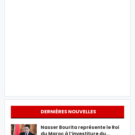
DERNIÈRES NOUVELLES
Nasser Bourita représente le Roi
du Maroc à l’investiture du…