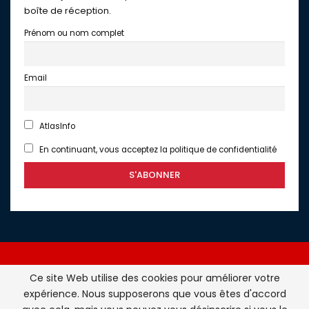
boîte de réception.
Prénom ou nom complet
Email
AtlasInfo
En continuant, vous acceptez la politique de confidentialité
Ce site Web utilise des cookies pour améliorer votre
expérience. Nous supposerons que vous êtes d'accord
Atlasinfo.fr : l'essentiel de l'actualité de la France et du