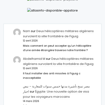
Nam
sur
Deux hélicoptères militaires algériens
survolent la ville frontalière de Figuig
12 avril 2026
Mais comment on peut accepter qu’un hélicoptère
d’une armée étrangère traverse notre frontière ?
Abdelhamid M
sur
Deux hélicoptères militaires
algériens survolent la ville frontalière de Figuig
12 avril 2026
Il faut installer des anti missiles à Figuig c
inacceptable
مصر تمنح تأشيرة مدتها خمس سنوات للمغاربة – نبض
اخبار
sur
Égypte: Une nouvelle option de visa
pour les voyageurs marocains
14 mars 2026