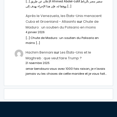
[…] الإعلان عن طريق Ahmed Abdel-Latifسفير مصر بالرباط.
ووفقا له، فإن هذا الإجراء يهدف إلى […]
Après le Venezuela, les États-Unis menacent
Cuba et Groenland - Atlasinfo
sur
Chute de
Maduro : un soutien du Polisario en moins
4 janvier 2026
[…] Chute de Maduro : un soutien du Polisario en
moins […]
Hachim Bennani
sur
Les États-Unis et le
Maghreb : que veut faire Trump ?
21 novembre 2025
omar bendouro vous avez 1000 fois raison, je n'avais
jamais vu les choses de cette manière et je vous fait…