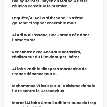
Dialogue inter-libyen au Maroc: « Cette
réunion constitue le premier…
Enquête/Al Adl Wal Ihssane-Extrême
gauche: “frapper ensemble mais…
Al Adl Wal Ihssane, une Jamaa née dans
l’amertume
Rencontre avec Anouar Moatassim,
réalisateur du film de super-héros…
Affaire Radi: la diaspora marocaine de
France dénonce toute…
Mohammed VI insiste sur le civisme dans la
lutte contre le Coronavirus
Maroc/Affaire Omar Radi: la tribune de trop