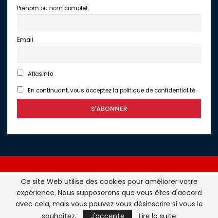
Prénom ou nom complet
Email
AtlasInfo
En continuant, vous acceptez la politique de confidentialité
Ce site Web utilise des cookies pour améliorer votre
expérience. Nous supposerons que vous êtes d'accord
Atlasinfo.fr : l'essentiel de l'actualité de la France et du
avec cela, mais vous pouvez vous désinscrire si vous le
Maghreb © Tous Droits Réservés - Atlasinfo- 2026
souhaitez.
J'accepte
Lire la suite
ATLASINFO