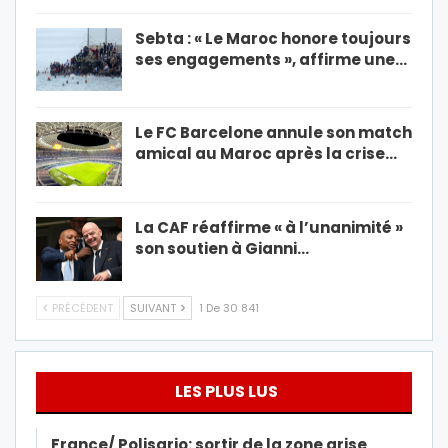
Sebta : « Le Maroc honore toujours
ses engagements », affirme une…
Le FC Barcelone annule son match
amical au Maroc après la crise…
La CAF réaffirme « à l’unanimité »
son soutien à Gianni…
PRÉCÉDENT
SUIVANT
1 De 30 841
LES PLUS LUS
France/ Polisario: sortir de la zone grise