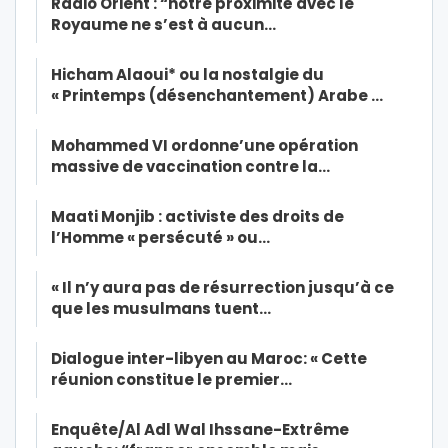
Radio Orient : “notre proximité avec le
Royaume ne s’est à aucun…
Hicham Alaoui* ou la nostalgie du
« Printemps (désenchantement) Arabe …
Mohammed VI ordonne’une opération
massive de vaccination contre la…
Maati Monjib : activiste des droits de
l’Homme « persécuté » ou…
« Il n’y aura pas de résurrection jusqu’à ce
que les musulmans tuent…
Dialogue inter-libyen au Maroc: « Cette
réunion constitue le premier…
Enquête/Al Adl Wal Ihssane-Extrême