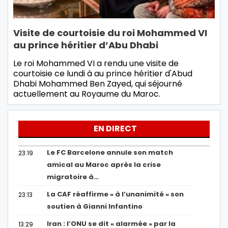
Visite de courtoisie du roi Mohammed VI
au prince héritier d’Abu Dhabi
Le roi Mohammed VI a rendu une visite de
courtoisie ce lundi à au prince héritier d'Abud
Dhabi Mohammed Ben Zayed, qui séjourné
actuellement au Royaume du Maroc.
EN DIRECT
Le FC Barcelone annule son match
23:19
amical au Maroc après la crise
migratoire à…
La CAF réaffirme « à l’unanimité » son
23:13
soutien à Gianni Infantino
Iran : l’ONU se dit « alarmée » par la
13:29