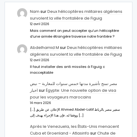
Nam
sur
Deux hélicoptères militaires algériens
survolent la ville frontalière de Figuig
12 avril 2026
Mais comment on peut accepter qu’un hélicoptère
d’une armée étrangère traverse notre frontière ?
Abdelhamid M
sur
Deux hélicoptères militaires
algériens survolent la ville frontalière de Figuig
12 avril 2026
Il faut installer des anti missiles à Figuig c
inacceptable
مصر تمنح تأشيرة مدتها خمس سنوات للمغاربة – نبض
اخبار
sur
Égypte: Une nouvelle option de visa
pour les voyageurs marocains
14 mars 2026
[…] الإعلان عن طريق Ahmed Abdel-Latifسفير مصر بالرباط.
ووفقا له، فإن هذا الإجراء يهدف إلى […]
Après le Venezuela, les États-Unis menacent
Cuba et Groenland - Atlasinfo
sur
Chute de