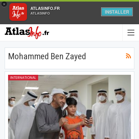
×
ATLASINFO.FR
INSTALLER
ATLASINFO
Mohammed Ben Zayed
INTERNATIONAL