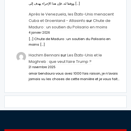
ووفقا له، فإن هذا الإجراء يهدف إلى […]
Après le Venezuela, les États-Unis menacent
Cuba et Groenland - Atlasinfo
sur
Chute de
Maduro : un soutien du Polisario en moins
4 janvier 2026
[…] Chute de Maduro : un soutien du Polisario en
moins […]
Hachim Bennani
sur
Les États-Unis et le
Maghreb : que veut faire Trump ?
21 novembre 2025
omar bendouro vous avez 1000 fois raison, je n'avais
jamais vu les choses de cette manière et je vous fait…