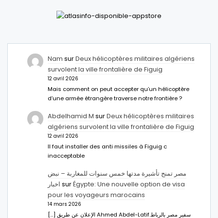
Nam
sur
Deux hélicoptères militaires algériens
survolent la ville frontalière de Figuig
12 avril 2026
Mais comment on peut accepter qu’un hélicoptère
d’une armée étrangère traverse notre frontière ?
Abdelhamid M
sur
Deux hélicoptères militaires
algériens survolent la ville frontalière de Figuig
12 avril 2026
Il faut installer des anti missiles à Figuig c
inacceptable
مصر تمنح تأشيرة مدتها خمس سنوات للمغاربة – نبض
اخبار
sur
Égypte: Une nouvelle option de visa
pour les voyageurs marocains
14 mars 2026
[…] الإعلان عن طريق Ahmed Abdel-Latifسفير مصر بالرباط.