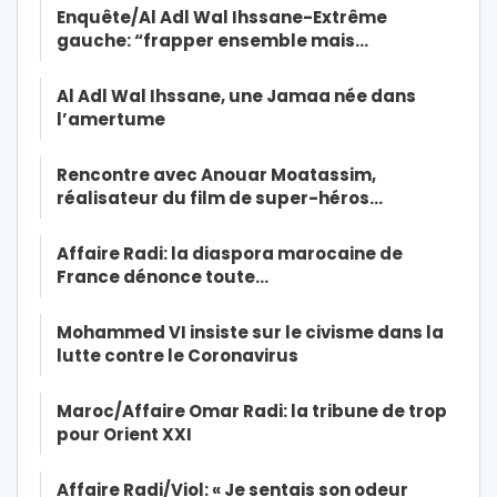
Enquête/Al Adl Wal Ihssane-Extrême
gauche: “frapper ensemble mais…
Al Adl Wal Ihssane, une Jamaa née dans
l’amertume
Rencontre avec Anouar Moatassim,
réalisateur du film de super-héros…
Affaire Radi: la diaspora marocaine de
France dénonce toute…
Mohammed VI insiste sur le civisme dans la
lutte contre le Coronavirus
Maroc/Affaire Omar Radi: la tribune de trop
pour Orient XXI
Affaire Radi/Viol: « Je sentais son odeur