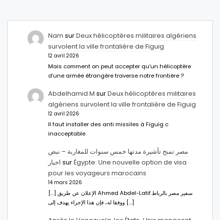
Nam
sur
Deux hélicoptères militaires algériens
survolent la ville frontalière de Figuig
12 avril 2026
Mais comment on peut accepter qu’un hélicoptère
d’une armée étrangère traverse notre frontière ?
Abdelhamid M
sur
Deux hélicoptères militaires
algériens survolent la ville frontalière de Figuig
12 avril 2026
Il faut installer des anti missiles à Figuig c
inacceptable
مصر تمنح تأشيرة مدتها خمس سنوات للمغاربة – نبض
اخبار
sur
Égypte: Une nouvelle option de visa
pour les voyageurs marocains
14 mars 2026
[…] الإعلان عن طريق Ahmed Abdel-Latifسفير مصر بالرباط.
ووفقا له، فإن هذا الإجراء يهدف إلى […]