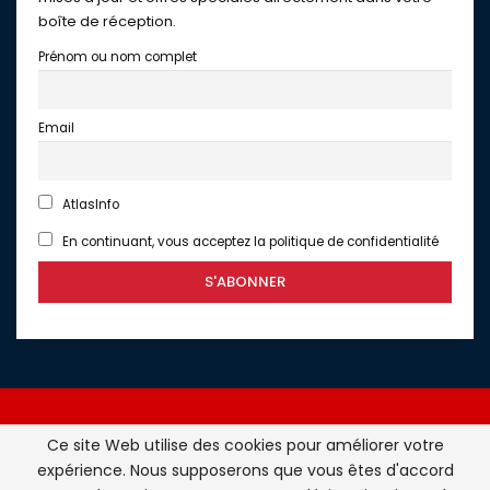
boîte de réception.
Prénom ou nom complet
Email
AtlasInfo
En continuant, vous acceptez la politique de confidentialité
Ce site Web utilise des cookies pour améliorer votre
expérience. Nous supposerons que vous êtes d'accord
Atlasinfo.fr : l'essentiel de l'actualité de la France et du