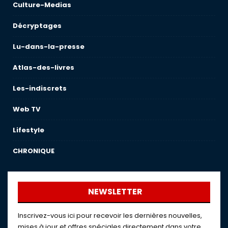
Culture-Medias
Décryptages
Lu-dans-la-presse
Atlas-des-livres
Les-indiscrets
Web TV
Lifestyle
CHRONIQUE
NEWSLETTER
Inscrivez-vous ici pour recevoir les dernières nouvelles,
mises à jour et offres spéciales directement dans votre