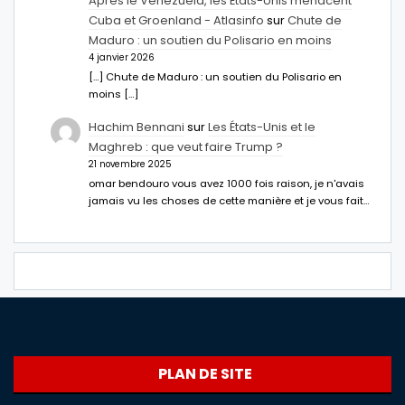
Après le Venezuela, les États-Unis menacent
Cuba et Groenland - Atlasinfo
sur
Chute de
Maduro : un soutien du Polisario en moins
4 janvier 2026
[…] Chute de Maduro : un soutien du Polisario en
moins […]
Hachim Bennani
sur
Les États-Unis et le
Maghreb : que veut faire Trump ?
21 novembre 2025
omar bendouro vous avez 1000 fois raison, je n'avais
jamais vu les choses de cette manière et je vous fait…
PLAN DE SITE