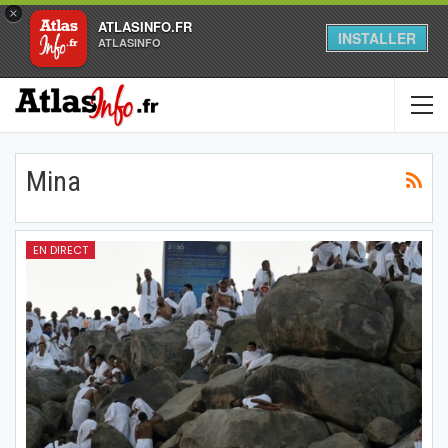
×
ATLASINFO.FR
INSTALLER
ATLASINFO
Mina
EN DIRECT