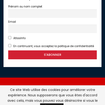
Prénom ou nom complet
Email
AtlasInfo
En continuant, vous acceptez la politique de confidentialité
Ce site Web utilise des cookies pour améliorer votre
expérience. Nous supposerons que vous êtes d'accord
Atlasinfo.fr : l'essentiel de l'actualité de la France et du
avec cela, mais vous pouvez vous désinscrire si vous le
Maghreb © Tous Droits Réservés - Atlasinfo- 2026