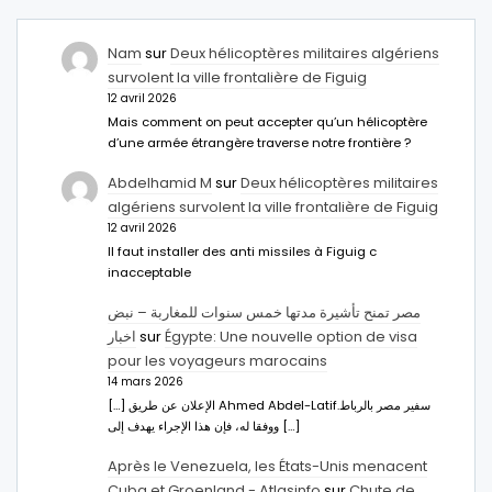
Nam
sur
Deux hélicoptères militaires algériens
survolent la ville frontalière de Figuig
12 avril 2026
Mais comment on peut accepter qu’un hélicoptère
d’une armée étrangère traverse notre frontière ?
Abdelhamid M
sur
Deux hélicoptères militaires
algériens survolent la ville frontalière de Figuig
12 avril 2026
Il faut installer des anti missiles à Figuig c
inacceptable
مصر تمنح تأشيرة مدتها خمس سنوات للمغاربة – نبض
اخبار
sur
Égypte: Une nouvelle option de visa
pour les voyageurs marocains
14 mars 2026
[…] الإعلان عن طريق Ahmed Abdel-Latifسفير مصر بالرباط.
ووفقا له، فإن هذا الإجراء يهدف إلى […]
Après le Venezuela, les États-Unis menacent
Cuba et Groenland - Atlasinfo
sur
Chute de