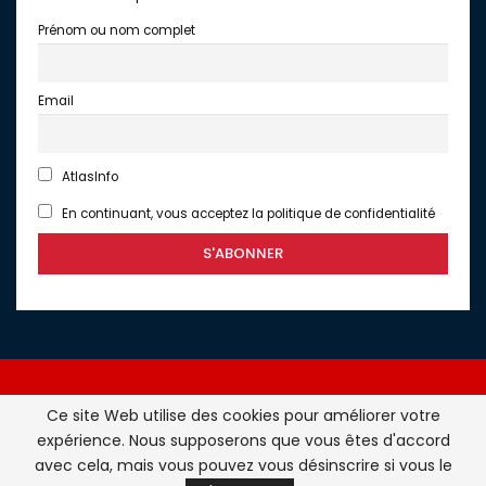
Prénom ou nom complet
Email
AtlasInfo
En continuant, vous acceptez la politique de confidentialité
Ce site Web utilise des cookies pour améliorer votre
expérience. Nous supposerons que vous êtes d'accord
Atlasinfo.fr : l'essentiel de l'actualité de la France et du
avec cela, mais vous pouvez vous désinscrire si vous le
Maghreb © Tous Droits Réservés - Atlasinfo- 2026