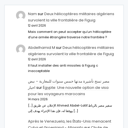
Nam
sur
Deux hélicoptères militaires algériens
survolent la ville frontalière de Figuig
12 avril 2026
Mais comment on peut accepter qu’un hélicoptère
d’une armée étrangère traverse notre frontière ?
Abdelhamid M
sur
Deux hélicoptères militaires
algériens survolent la ville frontalière de Figuig
12 avril 2026
Il faut installer des anti missiles à Figuig c
inacceptable
مصر تمنح تأشيرة مدتها خمس سنوات للمغاربة – نبض
اخبار
sur
Égypte: Une nouvelle option de visa
pour les voyageurs marocains
14 mars 2026
[…] الإعلان عن طريق Ahmed Abdel-Latifسفير مصر بالرباط.
ووفقا له، فإن هذا الإجراء يهدف إلى […]
Après le Venezuela, les États-Unis menacent
Cuba et Groenland - Atlasinfo
sur
Chute de