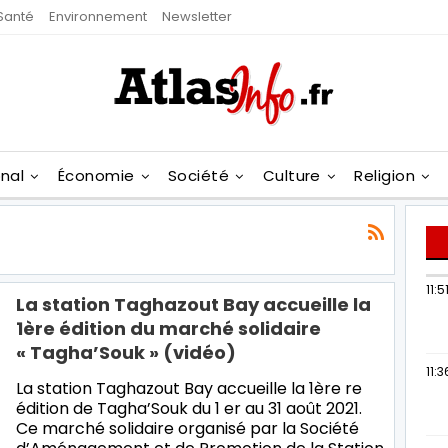
Santé
Environnement
Newsletter
onal
Économie
Société
Culture
Religion
11:5
La station Taghazout Bay accueille la
1ère édition du marché solidaire
« Tagha’Souk » (vidéo)
11:3
La station Taghazout Bay accueille la 1ère re
édition de Tagha’Souk du 1 er au 31 août 2021.
Ce marché solidaire organisé par la Société