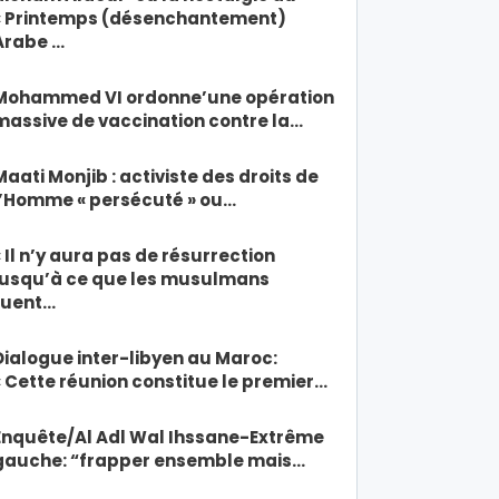
« Printemps (désenchantement)
Arabe …
Mohammed VI ordonne’une opération
massive de vaccination contre la…
Maati Monjib : activiste des droits de
l’Homme « persécuté » ou…
« Il n’y aura pas de résurrection
jusqu’à ce que les musulmans
tuent…
Dialogue inter-libyen au Maroc:
« Cette réunion constitue le premier…
Enquête/Al Adl Wal Ihssane-Extrême
gauche: “frapper ensemble mais…