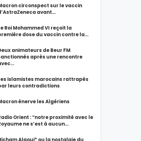
Macron circonspect sur le vaccin
d’AstraZeneca avant…
Le Roi Mohammed VI reçoit la
première dose du vaccin contre la…
Deux animateurs de Beur FM
sanctionnés après une rencontre
avec…
Les islamistes marocains rattrapés
par leurs contradictions
Macron énerve les Algériens
Radio Orient : “notre proximité avec le
Royaume ne s’est à aucun…
Hicham Alaoui* ou la nostalgie du