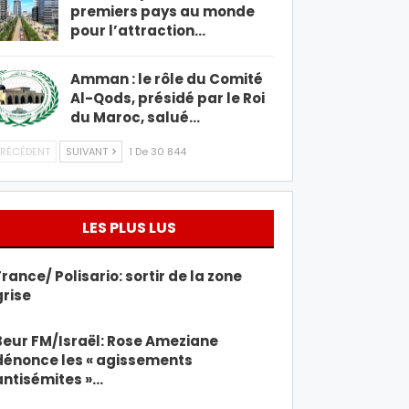
premiers pays au monde
pour l’attraction…
Amman : le rôle du Comité
Al-Qods, présidé par le Roi
du Maroc, salué…
RÉCÉDENT
SUIVANT
1 De 30 844
LES PLUS LUS
France/ Polisario: sortir de la zone
grise
Beur FM/Israël: Rose Ameziane
dénonce les « agissements
antisémites »…