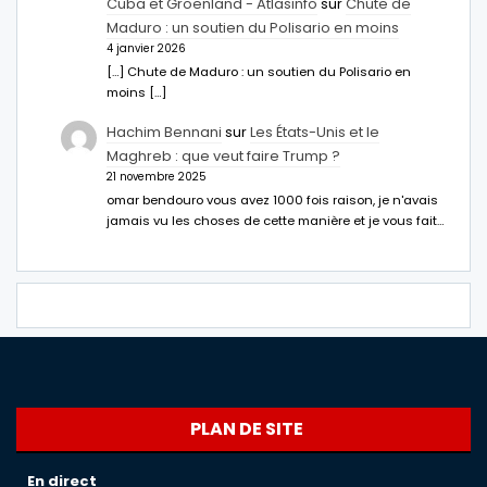
Cuba et Groenland - Atlasinfo
sur
Chute de
Maduro : un soutien du Polisario en moins
4 janvier 2026
[…] Chute de Maduro : un soutien du Polisario en
moins […]
Hachim Bennani
sur
Les États-Unis et le
Maghreb : que veut faire Trump ?
21 novembre 2025
omar bendouro vous avez 1000 fois raison, je n'avais
jamais vu les choses de cette manière et je vous fait…
PLAN DE SITE
En direct