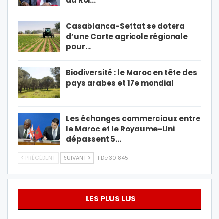
au Roi…
Casablanca-Settat se dotera
d’une Carte agricole régionale
pour…
Biodiversité : le Maroc en tête des
pays arabes et 17e mondial
Les échanges commerciaux entre
le Maroc et le Royaume-Uni
dépassent 5…
PRÉCÉDENT
SUIVANT
1 De 30 845
LES PLUS LUS