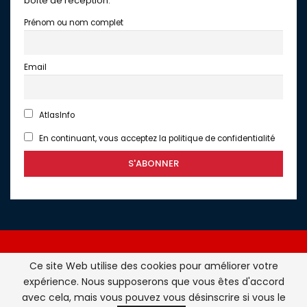
boîte de réception.
Prénom ou nom complet
Email
AtlasInfo
En continuant, vous acceptez la politique de confidentialité
Ce site Web utilise des cookies pour améliorer votre
expérience. Nous supposerons que vous êtes d'accord
Atlasinfo.fr : l'essentiel de l'actualité de la France et du
avec cela, mais vous pouvez vous désinscrire si vous le
Maghreb © Tous Droits Réservés - Atlasinfo- 2026