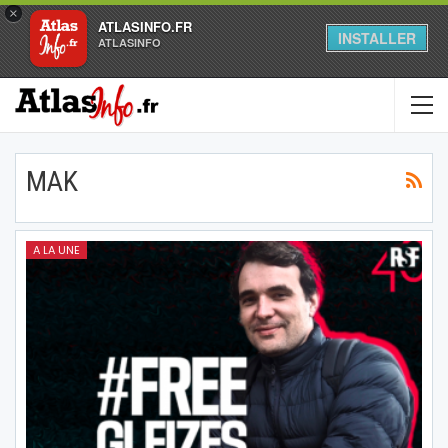
×
ATLASINFO.FR
INSTALLER
ATLASINFO
MAK
A LA UNE