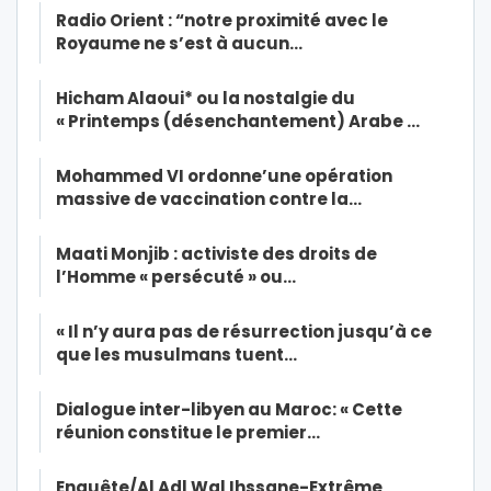
Radio Orient : “notre proximité avec le
Royaume ne s’est à aucun…
Hicham Alaoui* ou la nostalgie du
« Printemps (désenchantement) Arabe …
Mohammed VI ordonne’une opération
massive de vaccination contre la…
Maati Monjib : activiste des droits de
l’Homme « persécuté » ou…
« Il n’y aura pas de résurrection jusqu’à ce
que les musulmans tuent…
Dialogue inter-libyen au Maroc: « Cette
réunion constitue le premier…
Enquête/Al Adl Wal Ihssane-Extrême