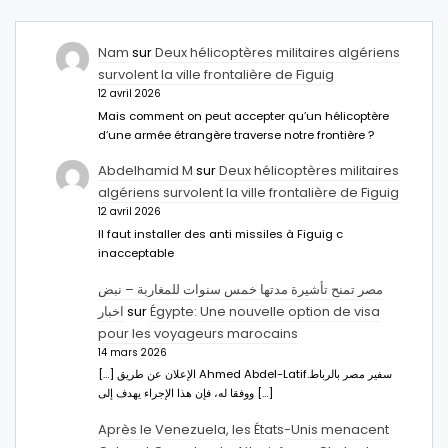
Nam
sur
Deux hélicoptères militaires algériens
survolent la ville frontalière de Figuig
12 avril 2026
Mais comment on peut accepter qu’un hélicoptère
d’une armée étrangère traverse notre frontière ?
Abdelhamid M
sur
Deux hélicoptères militaires
algériens survolent la ville frontalière de Figuig
12 avril 2026
Il faut installer des anti missiles à Figuig c
inacceptable
مصر تمنح تأشيرة مدتها خمس سنوات للمغاربة – نبض
اخبار
sur
Égypte: Une nouvelle option de visa
pour les voyageurs marocains
14 mars 2026
[…] الإعلان عن طريق Ahmed Abdel-Latifسفير مصر بالرباط.
ووفقا له، فإن هذا الإجراء يهدف إلى […]
Après le Venezuela, les États-Unis menacent