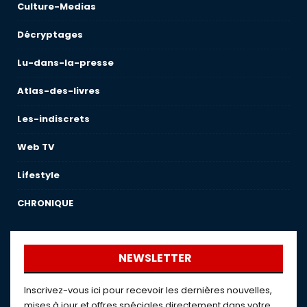
Culture-Medias
Décryptages
Lu-dans-la-presse
Atlas-des-livres
Les-indiscrets
Web TV
Lifestyle
CHRONIQUE
NEWSLETTER
Inscrivez-vous ici pour recevoir les dernières nouvelles,
mises à jour et offres spéciales directement dans votre