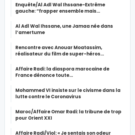
Enquête/Al Adl Wal Ihssane-Extrême
gauche: “frapper ensemble mais…
Al Adl Wal Ihssane, une Jamaa née dans
l’amertume
Rencontre avec Anouar Moatassim,
réalisateur du film de super-héros…
Affaire Radi: la diaspora marocaine de
France dénonce toute…
Mohammed VI insiste sur le civisme dans la
lutte contre le Coronavirus
Maroc/Affaire Omar Radi: la tribune de trop
pour Orient XXI
Affaire Radi/Viol: « Je sentais son odeur