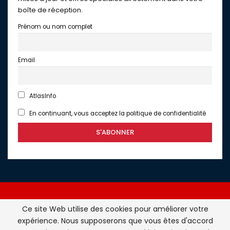
boîte de réception.
Prénom ou nom complet
Email
AtlasInfo
En continuant, vous acceptez la politique de confidentialité
Ce site Web utilise des cookies pour améliorer votre
expérience. Nous supposerons que vous êtes d'accord
Atlasinfo.fr : l'essentiel de l'actualité de la France et du