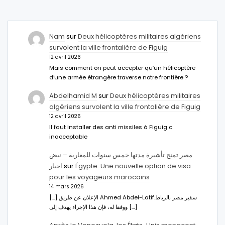
Nam
sur
Deux hélicoptères militaires algériens
survolent la ville frontalière de Figuig
12 avril 2026
Mais comment on peut accepter qu’un hélicoptère
d’une armée étrangère traverse notre frontière ?
Abdelhamid M
sur
Deux hélicoptères militaires
algériens survolent la ville frontalière de Figuig
12 avril 2026
Il faut installer des anti missiles à Figuig c
inacceptable
مصر تمنح تأشيرة مدتها خمس سنوات للمغاربة – نبض
اخبار
sur
Égypte: Une nouvelle option de visa
pour les voyageurs marocains
14 mars 2026
[…] الإعلان عن طريق Ahmed Abdel-Latifسفير مصر بالرباط.
ووفقا له، فإن هذا الإجراء يهدف إلى […]