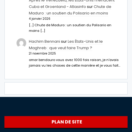
Après le Venezuela, les États-Unis menacent
Cuba et Groenland - Atlasinfo
sur
Chute de
Maduro : un soutien du Polisario en moins
4 janvier 2026
[…] Chute de Maduro : un soutien du Polisario en
moins […]
Hachim Bennani
sur
Les États-Unis et le
Maghreb : que veut faire Trump ?
21 novembre 2025
omar bendouro vous avez 1000 fois raison, je n'avais
jamais vu les choses de cette manière et je vous fait…
PLAN DE SITE