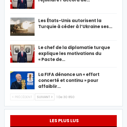
Les États-Unis autorisent la
Turquie à céder à l’Ukraine ses…
Le chef de la diplomatie turque
explique les motivations du
« Pacte de…
La FIFA dénonce un « effort
concerté et continu » pour
affaiblir…
PRÉCÉDENT
SUIVANT
1 De 30 850
LES PLUS LUS