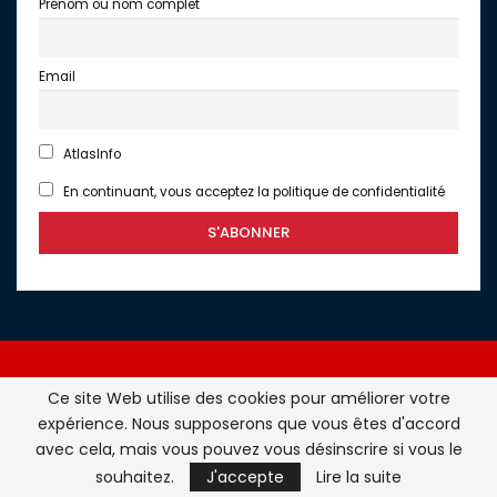
Prénom ou nom complet
Email
AtlasInfo
En continuant, vous acceptez la politique de confidentialité
Ce site Web utilise des cookies pour améliorer votre
expérience. Nous supposerons que vous êtes d'accord
Atlasinfo.fr : l'essentiel de l'actualité de la France et du
avec cela, mais vous pouvez vous désinscrire si vous le
Maghreb © Tous Droits Réservés - Atlasinfo- 2026
souhaitez.
J'accepte
Lire la suite
ATLASINFO