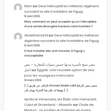
Nam
sur
Deux hélicoptères militaires algériens
survolent la ville frontalière de Figuig
12 avril 2026
Mais comment on peut accepter qu’un hélicoptère
d’une armée étrangère traverse notre frontière ?
Abdelhamid M
sur
Deux hélicoptères militaires
algériens survolent la ville frontalière de Figuig
12 avril 2026
Il faut installer des anti missiles à Figuig c
inacceptable
مصر تمنح تأشيرة مدتها خمس سنوات للمغاربة – نبض
اخبار
sur
Égypte: Une nouvelle option de visa
pour les voyageurs marocains
14 mars 2026
[…] الإعلان عن طريق Ahmed Abdel-Latifسفير مصر بالرباط.
ووفقا له، فإن هذا الإجراء يهدف إلى […]
Après le Venezuela, les États-Unis menacent
Cuba et Groenland - Atlasinfo
sur
Chute de
Maduro : un soutien du Polisario en moins