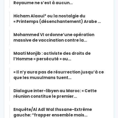
Royaume ne s’est à aucun…
Hicham Alaoui* ou la nostalgie du
« Printemps (désenchantement) Arabe …
Mohammed VI ordonne’une opération
massive de vaccination contre la…
Maati Monjib : activiste des droits de
l’Homme « persécuté » ou…
« Il n’y aura pas de résurrection jusqu’à ce
que les musulmans tuent…
Dialogue inter-libyen au Maroc: « Cette
réunion constitue le premier…
Enquête/Al Adl Wal Ihssane-Extrême
gauche: “frapper ensemble mais…