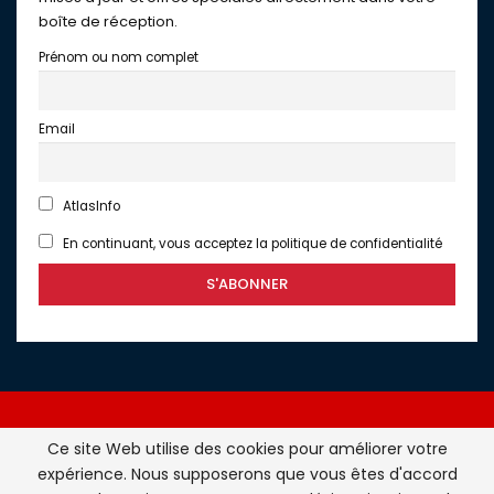
boîte de réception.
Prénom ou nom complet
Email
AtlasInfo
En continuant, vous acceptez la politique de confidentialité
Ce site Web utilise des cookies pour améliorer votre
expérience. Nous supposerons que vous êtes d'accord
Atlasinfo.fr : l'essentiel de l'actualité de la France et du