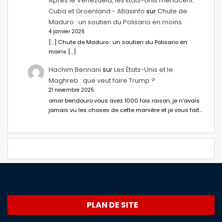
Après le Venezuela, les États-Unis menacent
Cuba et Groenland - Atlasinfo
sur
Chute de
Maduro : un soutien du Polisario en moins
4 janvier 2026
[…] Chute de Maduro : un soutien du Polisario en
moins […]
Hachim Bennani
sur
Les États-Unis et le
Maghreb : que veut faire Trump ?
21 novembre 2025
omar bendouro vous avez 1000 fois raison, je n'avais
jamais vu les choses de cette manière et je vous fait…
PLAN DE SITE