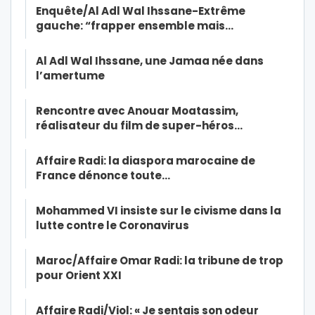
Enquête/Al Adl Wal Ihssane-Extrême
gauche: “frapper ensemble mais…
Al Adl Wal Ihssane, une Jamaa née dans
l’amertume
Rencontre avec Anouar Moatassim,
réalisateur du film de super-héros…
Affaire Radi: la diaspora marocaine de
France dénonce toute…
Mohammed VI insiste sur le civisme dans la
lutte contre le Coronavirus
Maroc/Affaire Omar Radi: la tribune de trop
pour Orient XXI
Affaire Radi/Viol: « Je sentais son odeur