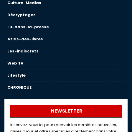
Culture-Medias
Décryptages
Lu-dans-la-presse
Atlas-des-livres
Les-indiscrets
Web TV
Lifestyle
CHRONIQUE
NEWSLETTER
Inscrivez-vous ici pour recevoir les dernières nouvelles,
mises à jour et offres spéciales directement dans votre