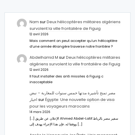
Nam
sur
Deux hélicoptères militaires algériens
survolent la ville frontalière de Figuig
12 avril 2026
Mais comment on peut accepter qu’un hélicoptère
d’une armée étrangère traverse notre frontière ?
Abdelhamid M
sur
Deux hélicoptères militaires
algériens survolent la ville frontalière de Figuig
12 avril 2026
Il faut installer des anti missiles à Figuig c
inacceptable
مصر تمنح تأشيرة مدتها خمس سنوات للمغاربة – نبض
اخبار
sur
Égypte: Une nouvelle option de visa
pour les voyageurs marocains
14 mars 2026
[…] الإعلان عن طريق Ahmed Abdel-Latifسفير مصر بالرباط.
ووفقا له، فإن هذا الإجراء يهدف إلى […]