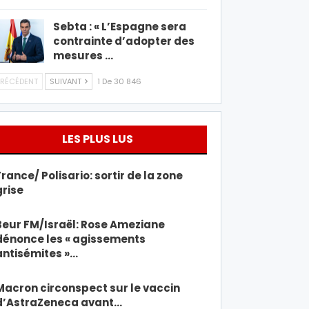
Sebta : « L’Espagne sera
contrainte d’adopter des
mesures …
RÉCÉDENT
SUIVANT
1 De 30 846
LES PLUS LUS
France/ Polisario: sortir de la zone
grise
Beur FM/Israël: Rose Ameziane
dénonce les « agissements
antisémites »…
Macron circonspect sur le vaccin
d’AstraZeneca avant…