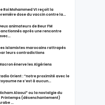
Le Roi Mohammed VI reçoit la
première dose du vaccin contre la…
Deux animateurs de Beur FM
sanctionnés après une rencontre
avec…
Les islamistes marocains rattrapés
par leurs contradictions
Macron énerve les Algériens
Radio Orient : “notre proximité avec le
Royaume ne s’est à aucun…
Hicham Alaoui* ou la nostalgie du
« Printemps (désenchantement)
Arabe …