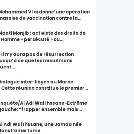
Mohammed VI ordonne’une opération
massive de vaccination contre la…
Maati Monjib : activiste des droits de
l’Homme « persécuté » ou…
« Il n’y aura pas de résurrection
jusqu’à ce que les musulmans
tuent…
Dialogue inter-libyen au Maroc:
« Cette réunion constitue le premier…
Enquête/Al Adl Wal Ihssane-Extrême
gauche: “frapper ensemble mais…
Al Adl Wal Ihssane, une Jamaa née
dans l’amertume