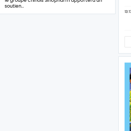
le groupe chinois Sinopharm apportera un
soutien…
13:1