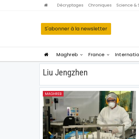
Décryptages
Chroniques
Science & 
S'abonner à la newsletter
Maghreb
France
Internati
Liu Jengzhen
MAGHREB