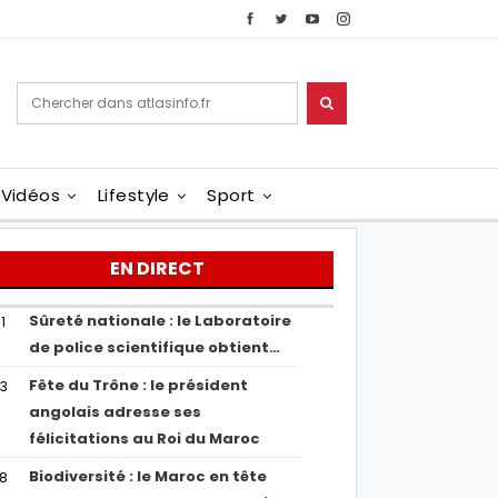
Vidéos
Lifestyle
Sport
EN DIRECT
Sûreté nationale : le Laboratoire
1
de police scientifique obtient…
Fête du Trône : le président
43
angolais adresse ses
félicitations au Roi du Maroc
Biodiversité : le Maroc en tête
38