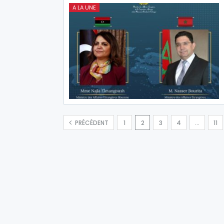
A LA UNE
PRÉCÉDENT
1
2
3
4
…
11