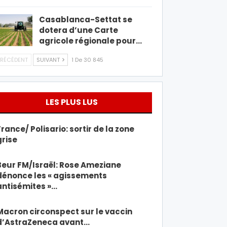
Casablanca-Settat se
dotera d’une Carte
agricole régionale pour…
RÉCÉDENT
SUIVANT
1 De 30 845
LES PLUS LUS
France/ Polisario: sortir de la zone
grise
Beur FM/Israël: Rose Ameziane
dénonce les « agissements
antisémites »…
Macron circonspect sur le vaccin
d’AstraZeneca avant…