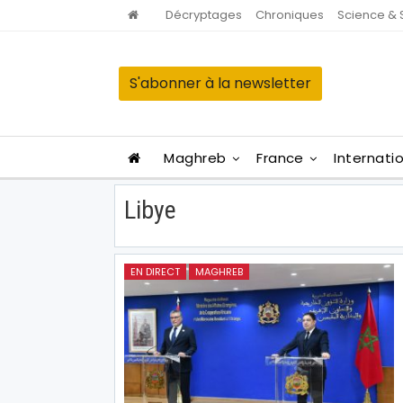
Décryptages
Chroniques
Science & 
S'abonner à la newsletter
Maghreb
France
Internati
Libye
EN DIRECT
MAGHREB