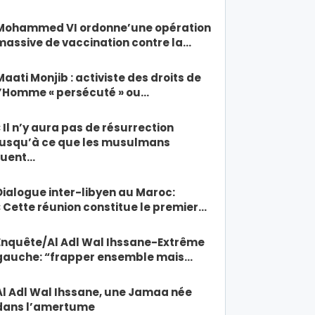
Mohammed VI ordonne’une opération
massive de vaccination contre la…
Maati Monjib : activiste des droits de
l’Homme « persécuté » ou…
« Il n’y aura pas de résurrection
jusqu’à ce que les musulmans
tuent…
Dialogue inter-libyen au Maroc:
« Cette réunion constitue le premier…
Enquête/Al Adl Wal Ihssane-Extrême
gauche: “frapper ensemble mais…
Al Adl Wal Ihssane, une Jamaa née
dans l’amertume