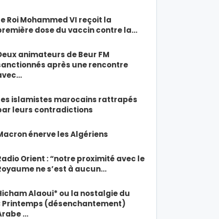
Le Roi Mohammed VI reçoit la
première dose du vaccin contre la…
Deux animateurs de Beur FM
sanctionnés après une rencontre
avec…
Les islamistes marocains rattrapés
par leurs contradictions
Macron énerve les Algériens
Radio Orient : “notre proximité avec le
Royaume ne s’est à aucun…
Hicham Alaoui* ou la nostalgie du
« Printemps (désenchantement)
Arabe …