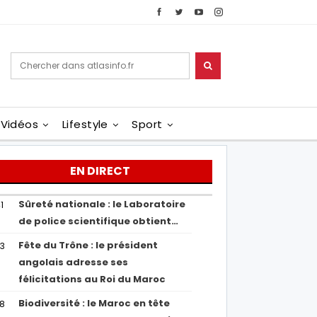
Vidéos
Lifestyle
Sport
EN DIRECT
Sûreté nationale : le Laboratoire
1
de police scientifique obtient…
Fête du Trône : le président
43
angolais adresse ses
félicitations au Roi du Maroc
Biodiversité : le Maroc en tête
38