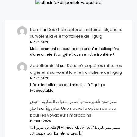
Nam
sur
Deux hélicoptères militaires algériens
survolent la ville frontalière de Figuig
12 avril 2026
Mais comment on peut accepter qu’un hélicoptère
d’une armée étrangère traverse notre frontière ?
Abdelhamid M
sur
Deux hélicoptères militaires
algériens survolent la ville frontalière de Figuig
12 avril 2026
Il faut installer des anti missiles à Figuig c
inacceptable
مصر تمنح تأشيرة مدتها خمس سنوات للمغاربة – نبض
اخبار
sur
Égypte: Une nouvelle option de visa
pour les voyageurs marocains
14 mars 2026
[…] الإعلان عن طريق Ahmed Abdel-Latifسفير مصر بالرباط.
ووفقا له، فإن هذا الإجراء يهدف إلى […]