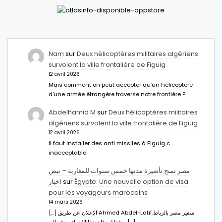
Nam
sur
Deux hélicoptères militaires algériens
survolent la ville frontalière de Figuig
12 avril 2026
Mais comment on peut accepter qu’un hélicoptère
d’une armée étrangère traverse notre frontière ?
Abdelhamid M
sur
Deux hélicoptères militaires
algériens survolent la ville frontalière de Figuig
12 avril 2026
Il faut installer des anti missiles à Figuig c
inacceptable
مصر تمنح تأشيرة مدتها خمس سنوات للمغاربة – نبض
اخبار
sur
Égypte: Une nouvelle option de visa
pour les voyageurs marocains
14 mars 2026
[…] الإعلان عن طريق Ahmed Abdel-Latifسفير مصر بالرباط.
ووفقا له، فإن هذا الإجراء يهدف إلى […]