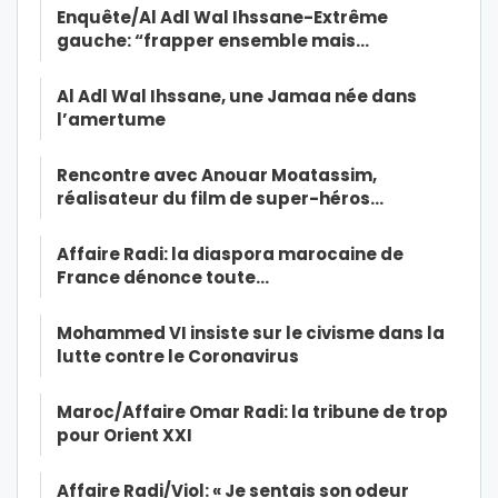
Enquête/Al Adl Wal Ihssane-Extrême
gauche: “frapper ensemble mais…
Al Adl Wal Ihssane, une Jamaa née dans
l’amertume
Rencontre avec Anouar Moatassim,
réalisateur du film de super-héros…
Affaire Radi: la diaspora marocaine de
France dénonce toute…
Mohammed VI insiste sur le civisme dans la
lutte contre le Coronavirus
Maroc/Affaire Omar Radi: la tribune de trop
pour Orient XXI
Affaire Radi/Viol: « Je sentais son odeur