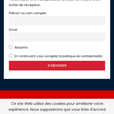
boîte de réception.
Prénom ou nom complet
Email
AtlasInfo
En continuant, vous acceptez la politique de confidentialité
Ce site Web utilise des cookies pour améliorer votre
expérience. Nous supposerons que vous êtes d'accord
Atlasinfo.fr : l'essentiel de l'actualité de la France et du