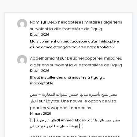
Nam
sur
Deux hélicoptères militaires algériens
survolent la ville frontalière de Figuig
12 avril 2026
Mais comment on peut accepter qu’un hélicoptère
d’une armée étrangère traverse notre frontière ?
Abdelhamid M
sur
Deux hélicoptères militaires
algériens survolent la ville frontalière de Figuig
12 avril 2026
Il faut installer des anti missiles à Figuig c
inacceptable
مصر تمنح تأشيرة مدتها خمس سنوات للمغاربة – نبض
اخبار
sur
Égypte: Une nouvelle option de visa
pour les voyageurs marocains
14 mars 2026
[…] الإعلان عن طريق Ahmed Abdel-Latifسفير مصر بالرباط.
ووفقا له، فإن هذا الإجراء يهدف إلى […]