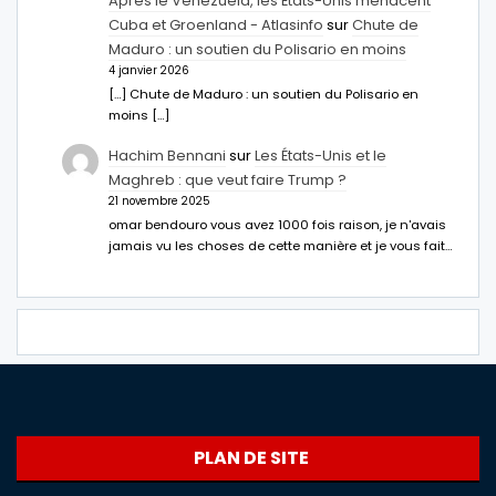
Après le Venezuela, les États-Unis menacent
Cuba et Groenland - Atlasinfo
sur
Chute de
Maduro : un soutien du Polisario en moins
4 janvier 2026
[…] Chute de Maduro : un soutien du Polisario en
moins […]
Hachim Bennani
sur
Les États-Unis et le
Maghreb : que veut faire Trump ?
21 novembre 2025
omar bendouro vous avez 1000 fois raison, je n'avais
jamais vu les choses de cette manière et je vous fait…
PLAN DE SITE