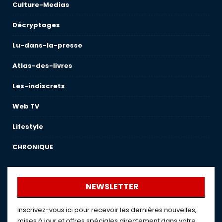
Culture-Medias
Décryptages
Lu-dans-la-presse
Atlas-des-livres
Les-indiscrets
Web TV
Lifestyle
CHRONIQUE
NEWSLETTER
Inscrivez-vous ici pour recevoir les dernières nouvelles,
mises à jour et offres spéciales directement dans votre