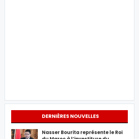
DERNIÈRES NOUVELLES
Nasser Bourita représente le Roi
du Maroc à l’investiture du…