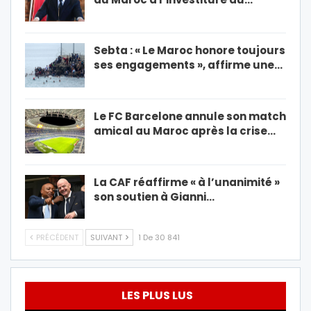
Sebta : « Le Maroc honore toujours
ses engagements », affirme une…
Le FC Barcelone annule son match
amical au Maroc après la crise…
La CAF réaffirme « à l’unanimité »
son soutien à Gianni…
PRÉCÉDENT
SUIVANT
1 De 30 841
LES PLUS LUS