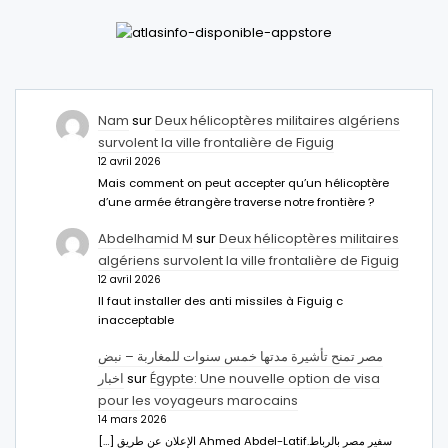
Nam
sur
Deux hélicoptères militaires algériens
survolent la ville frontalière de Figuig
12 avril 2026
Mais comment on peut accepter qu’un hélicoptère
d’une armée étrangère traverse notre frontière ?
Abdelhamid M
sur
Deux hélicoptères militaires
algériens survolent la ville frontalière de Figuig
12 avril 2026
Il faut installer des anti missiles à Figuig c
inacceptable
مصر تمنح تأشيرة مدتها خمس سنوات للمغاربة – نبض
اخبار
sur
Égypte: Une nouvelle option de visa
pour les voyageurs marocains
14 mars 2026
[…] الإعلان عن طريق Ahmed Abdel-Latifسفير مصر بالرباط.