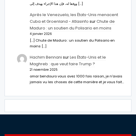
ووفقا له، فإن هذا الإجراء يهدف إلى […]
Après le Venezuela, les États-Unis menacent
Cuba et Groenland - Atlasinfo
sur
Chute de
Maduro : un soutien du Polisario en moins
4 janvier 2026
[…] Chute de Maduro : un soutien du Polisario en
moins […]
Hachim Bennani
sur
Les États-Unis et le
Maghreb : que veut faire Trump ?
21 novembre 2025
omar bendouro vous avez 1000 fois raison, je n'avais
jamais vu les choses de cette manière et je vous fait…