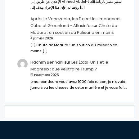
[…] الإعلان عن طريق Ahmed Abdel-Latifسفير مصر بالرباط.
ووفقا له، فإن هذا الإجراء يهدف إلى […]
Après le Venezuela, les États-Unis menacent
Cuba et Groenland - Atlasinfo
sur
Chute de
Maduro : un soutien du Polisario en moins
4 janvier 2026
[…] Chute de Maduro : un soutien du Polisario en
moins […]
Hachim Bennani
sur
Les États-Unis et le
Maghreb : que veut faire Trump ?
21 novembre 2025
omar bendouro vous avez 1000 fois raison, je n'avais
jamais vu les choses de cette manière et je vous fait…