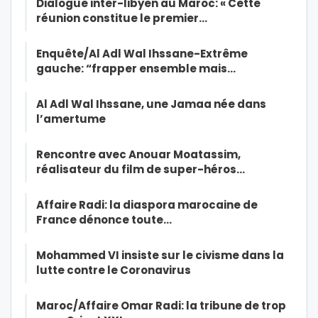
Dialogue inter-libyen au Maroc: « Cette
réunion constitue le premier…
Enquête/Al Adl Wal Ihssane-Extrême
gauche: “frapper ensemble mais…
Al Adl Wal Ihssane, une Jamaa née dans
l’amertume
Rencontre avec Anouar Moatassim,
réalisateur du film de super-héros…
Affaire Radi: la diaspora marocaine de
France dénonce toute…
Mohammed VI insiste sur le civisme dans la
lutte contre le Coronavirus
Maroc/Affaire Omar Radi: la tribune de trop