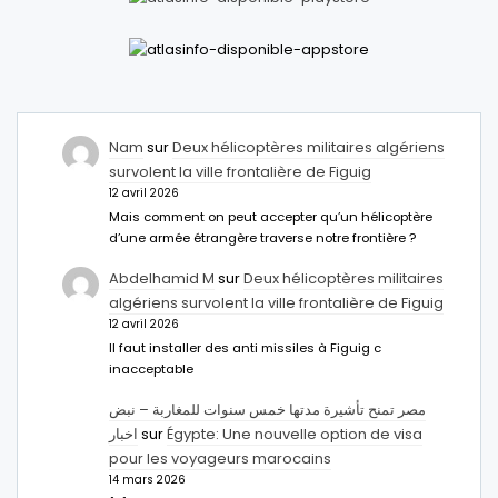
Nam
sur
Deux hélicoptères militaires algériens
survolent la ville frontalière de Figuig
12 avril 2026
Mais comment on peut accepter qu’un hélicoptère
d’une armée étrangère traverse notre frontière ?
Abdelhamid M
sur
Deux hélicoptères militaires
algériens survolent la ville frontalière de Figuig
12 avril 2026
Il faut installer des anti missiles à Figuig c
inacceptable
مصر تمنح تأشيرة مدتها خمس سنوات للمغاربة – نبض
اخبار
sur
Égypte: Une nouvelle option de visa
pour les voyageurs marocains
14 mars 2026