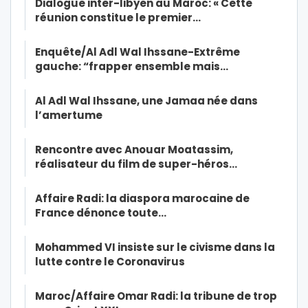
Dialogue inter-libyen au Maroc: « Cette
réunion constitue le premier…
Enquête/Al Adl Wal Ihssane-Extrême
gauche: “frapper ensemble mais…
Al Adl Wal Ihssane, une Jamaa née dans
l’amertume
Rencontre avec Anouar Moatassim,
réalisateur du film de super-héros…
Affaire Radi: la diaspora marocaine de
France dénonce toute…
Mohammed VI insiste sur le civisme dans la
lutte contre le Coronavirus
Maroc/Affaire Omar Radi: la tribune de trop