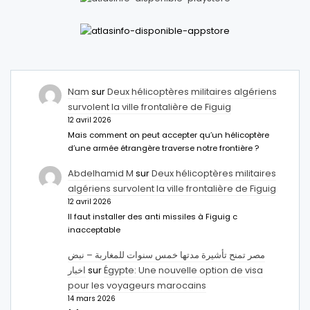
Nam
sur
Deux hélicoptères militaires algériens
survolent la ville frontalière de Figuig
12 avril 2026
Mais comment on peut accepter qu’un hélicoptère
d’une armée étrangère traverse notre frontière ?
Abdelhamid M
sur
Deux hélicoptères militaires
algériens survolent la ville frontalière de Figuig
12 avril 2026
Il faut installer des anti missiles à Figuig c
inacceptable
مصر تمنح تأشيرة مدتها خمس سنوات للمغاربة – نبض
اخبار
sur
Égypte: Une nouvelle option de visa
pour les voyageurs marocains
14 mars 2026