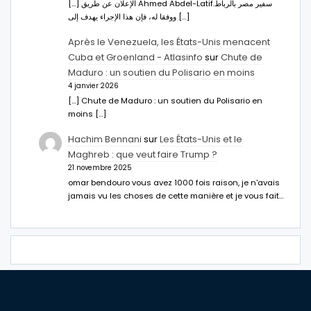
[…] الإعلان عن طريق Ahmed Abdel-Latifسفير مصر بالرباط.
ووفقا له، فإن هذا الإجراء يهدف إلى […]
Après le Venezuela, les États-Unis menacent
Cuba et Groenland - Atlasinfo
sur
Chute de
Maduro : un soutien du Polisario en moins
4 janvier 2026
[…] Chute de Maduro : un soutien du Polisario en
moins […]
Hachim Bennani
sur
Les États-Unis et le
Maghreb : que veut faire Trump ?
21 novembre 2025
omar bendouro vous avez 1000 fois raison, je n'avais
jamais vu les choses de cette manière et je vous fait…