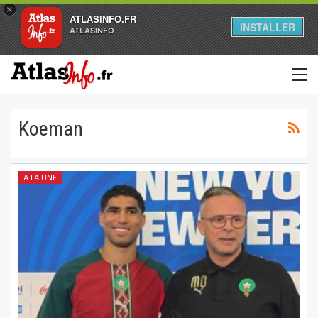
×
ATLASINFO.FR
INSTALLER
ATLASINFO
Koeman
A LA UNE