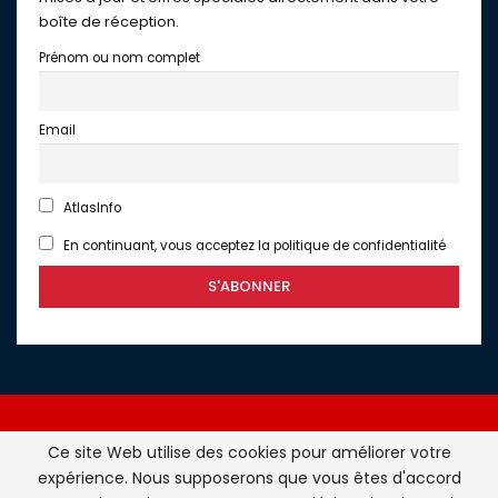
boîte de réception.
Prénom ou nom complet
Email
AtlasInfo
En continuant, vous acceptez la politique de confidentialité
Ce site Web utilise des cookies pour améliorer votre
expérience. Nous supposerons que vous êtes d'accord
Atlasinfo.fr : l'essentiel de l'actualité de la France et du