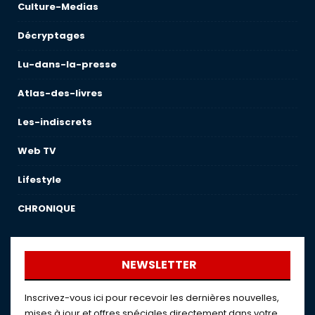
Culture-Medias
Décryptages
Lu-dans-la-presse
Atlas-des-livres
Les-indiscrets
Web TV
Lifestyle
CHRONIQUE
NEWSLETTER
Inscrivez-vous ici pour recevoir les dernières nouvelles,
mises à jour et offres spéciales directement dans votre