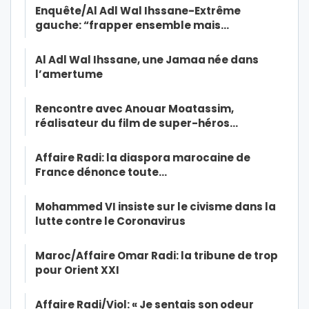
Enquête/Al Adl Wal Ihssane-Extrême
gauche: “frapper ensemble mais…
Al Adl Wal Ihssane, une Jamaa née dans
l’amertume
Rencontre avec Anouar Moatassim,
réalisateur du film de super-héros…
Affaire Radi: la diaspora marocaine de
France dénonce toute…
Mohammed VI insiste sur le civisme dans la
lutte contre le Coronavirus
Maroc/Affaire Omar Radi: la tribune de trop
pour Orient XXI
Affaire Radi/Viol: « Je sentais son odeur