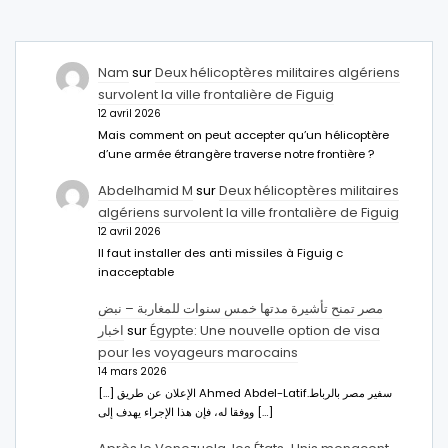
Nam
sur
Deux hélicoptères militaires algériens
survolent la ville frontalière de Figuig
12 avril 2026
Mais comment on peut accepter qu’un hélicoptère
d’une armée étrangère traverse notre frontière ?
Abdelhamid M
sur
Deux hélicoptères militaires
algériens survolent la ville frontalière de Figuig
12 avril 2026
Il faut installer des anti missiles à Figuig c
inacceptable
مصر تمنح تأشيرة مدتها خمس سنوات للمغاربة – نبض
اخبار
sur
Égypte: Une nouvelle option de visa
pour les voyageurs marocains
14 mars 2026
[…] الإعلان عن طريق Ahmed Abdel-Latifسفير مصر بالرباط.
ووفقا له، فإن هذا الإجراء يهدف إلى […]