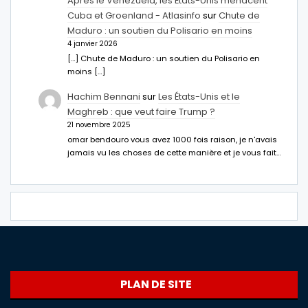
Après le Venezuela, les États-Unis menacent
Cuba et Groenland - Atlasinfo
sur
Chute de
Maduro : un soutien du Polisario en moins
4 janvier 2026
[…] Chute de Maduro : un soutien du Polisario en
moins […]
Hachim Bennani
sur
Les États-Unis et le
Maghreb : que veut faire Trump ?
21 novembre 2025
omar bendouro vous avez 1000 fois raison, je n'avais
jamais vu les choses de cette manière et je vous fait…
PLAN DE SITE