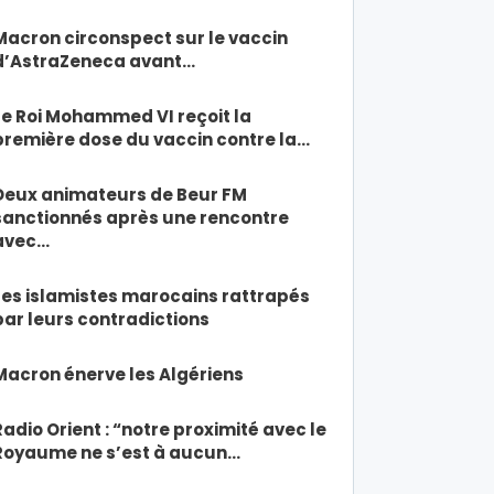
Macron circonspect sur le vaccin
d’AstraZeneca avant…
Le Roi Mohammed VI reçoit la
première dose du vaccin contre la…
Deux animateurs de Beur FM
sanctionnés après une rencontre
avec…
Les islamistes marocains rattrapés
par leurs contradictions
Macron énerve les Algériens
Radio Orient : “notre proximité avec le
Royaume ne s’est à aucun…