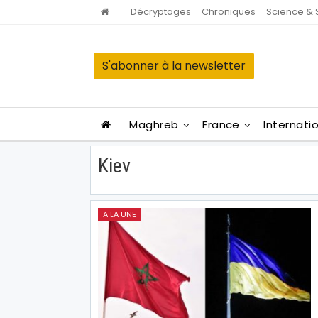
Décryptages
Chroniques
Science & 
S'abonner à la newsletter
Maghreb
France
Internati
Kiev
A LA UNE