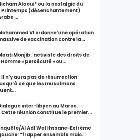
Hicham Alaoui* ou la nostalgie du
« Printemps (désenchantement)
Arabe …
Mohammed VI ordonne’une opération
massive de vaccination contre la…
Maati Monjib : activiste des droits de
l’Homme « persécuté » ou…
« Il n’y aura pas de résurrection
jusqu’à ce que les musulmans
tuent…
Dialogue inter-libyen au Maroc:
« Cette réunion constitue le premier…
Enquête/Al Adl Wal Ihssane-Extrême
gauche: “frapper ensemble mais…