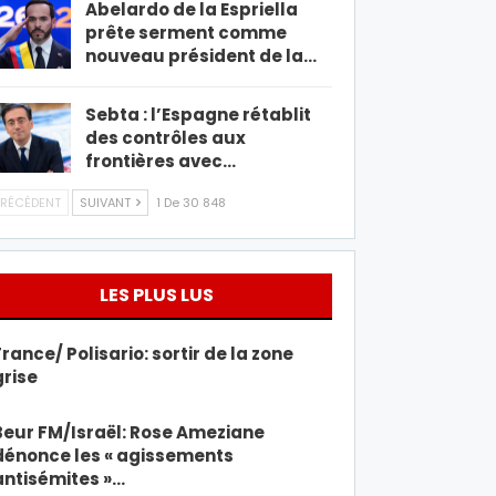
Abelardo de la Espriella
prête serment comme
nouveau président de la…
Sebta : l’Espagne rétablit
des contrôles aux
frontières avec…
RÉCÉDENT
SUIVANT
1 De 30 848
LES PLUS LUS
France/ Polisario: sortir de la zone
grise
Beur FM/Israël: Rose Ameziane
dénonce les « agissements
antisémites »…