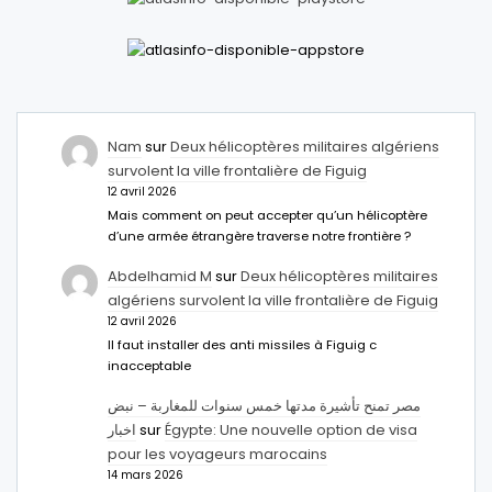
Nam
sur
Deux hélicoptères militaires algériens
survolent la ville frontalière de Figuig
12 avril 2026
Mais comment on peut accepter qu’un hélicoptère
d’une armée étrangère traverse notre frontière ?
Abdelhamid M
sur
Deux hélicoptères militaires
algériens survolent la ville frontalière de Figuig
12 avril 2026
Il faut installer des anti missiles à Figuig c
inacceptable
مصر تمنح تأشيرة مدتها خمس سنوات للمغاربة – نبض
اخبار
sur
Égypte: Une nouvelle option de visa
pour les voyageurs marocains
14 mars 2026