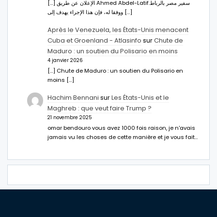
[…] الإعلان عن طريق Ahmed Abdel-Latifسفير مصر بالرباط.
ووفقا له، فإن هذا الإجراء يهدف إلى […]
Après le Venezuela, les États-Unis menacent
Cuba et Groenland - Atlasinfo
sur
Chute de
Maduro : un soutien du Polisario en moins
4 janvier 2026
[…] Chute de Maduro : un soutien du Polisario en
moins […]
Hachim Bennani
sur
Les États-Unis et le
Maghreb : que veut faire Trump ?
21 novembre 2025
omar bendouro vous avez 1000 fois raison, je n'avais
jamais vu les choses de cette manière et je vous fait…