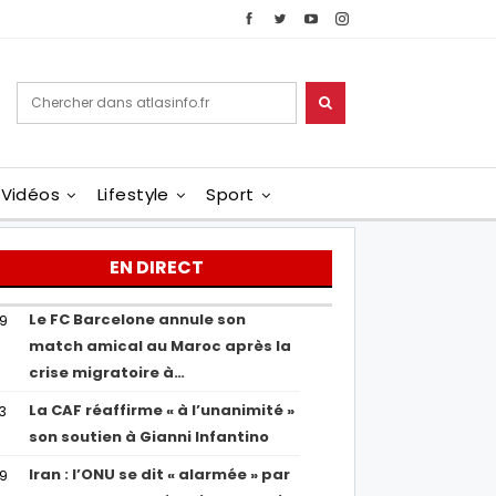
Vidéos
Lifestyle
Sport
EN DIRECT
Le FC Barcelone annule son
19
match amical au Maroc après la
crise migratoire à…
La CAF réaffirme « à l’unanimité »
13
son soutien à Gianni Infantino
Iran : l’ONU se dit « alarmée » par
29