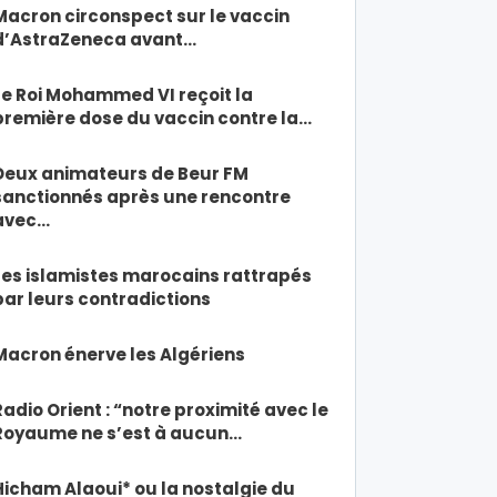
Macron circonspect sur le vaccin
d’AstraZeneca avant…
Le Roi Mohammed VI reçoit la
première dose du vaccin contre la…
Deux animateurs de Beur FM
sanctionnés après une rencontre
avec…
Les islamistes marocains rattrapés
par leurs contradictions
Macron énerve les Algériens
Radio Orient : “notre proximité avec le
Royaume ne s’est à aucun…
Hicham Alaoui* ou la nostalgie du