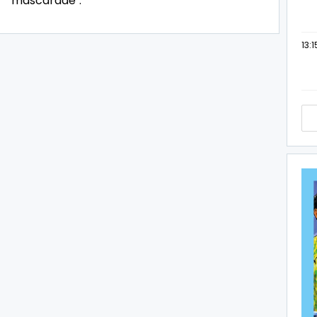
mascarade".
13:1