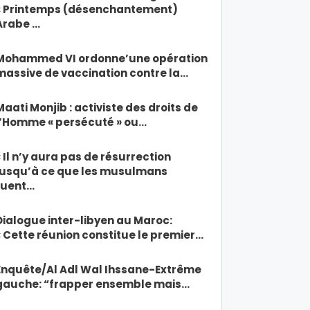
« Printemps (désenchantement)
Arabe …
Mohammed VI ordonne’une opération
massive de vaccination contre la…
Maati Monjib : activiste des droits de
l’Homme « persécuté » ou…
« Il n’y aura pas de résurrection
jusqu’à ce que les musulmans
tuent…
Dialogue inter-libyen au Maroc:
« Cette réunion constitue le premier…
Enquête/Al Adl Wal Ihssane-Extrême
gauche: “frapper ensemble mais…