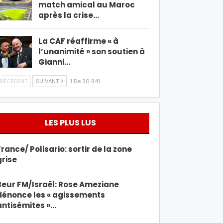
match amical au Maroc
après la crise…
La CAF réaffirme « à
l’unanimité » son soutien à
Gianni…
RÉCÉDENT
SUIVANT
1 De 30 841
LES PLUS LUS
France/ Polisario: sortir de la zone
grise
Beur FM/Israël: Rose Ameziane
dénonce les « agissements
antisémites »…