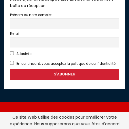
boîte de réception.
Prénom ou nom complet
Email
AtlasInfo
En continuant, vous acceptez la politique de confidentialité
Ce site Web utilise des cookies pour améliorer votre
expérience. Nous supposerons que vous êtes d'accord
Atlasinfo.fr : l'essentiel de l'actualité de la France et du