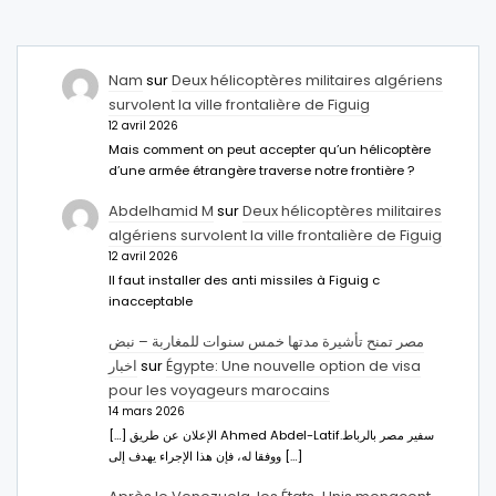
Nam
sur
Deux hélicoptères militaires algériens
survolent la ville frontalière de Figuig
12 avril 2026
Mais comment on peut accepter qu’un hélicoptère
d’une armée étrangère traverse notre frontière ?
Abdelhamid M
sur
Deux hélicoptères militaires
algériens survolent la ville frontalière de Figuig
12 avril 2026
Il faut installer des anti missiles à Figuig c
inacceptable
مصر تمنح تأشيرة مدتها خمس سنوات للمغاربة – نبض
اخبار
sur
Égypte: Une nouvelle option de visa
pour les voyageurs marocains
14 mars 2026
[…] الإعلان عن طريق Ahmed Abdel-Latifسفير مصر بالرباط.
ووفقا له، فإن هذا الإجراء يهدف إلى […]