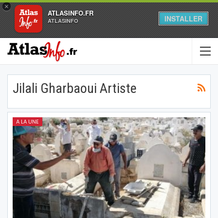
×
ATLASINFO.FR
INSTALLER
ATLASINFO
Jilali Gharbaoui Artiste
A LA UNE