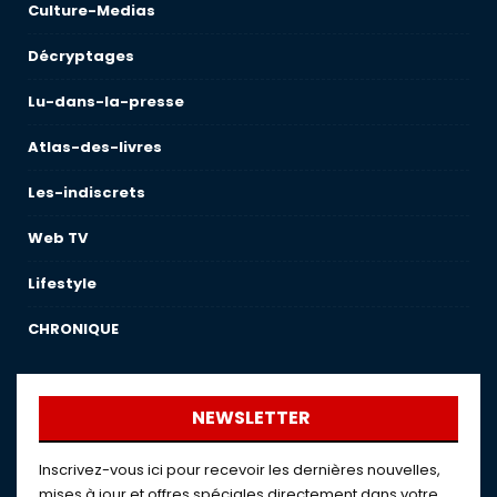
Culture-Medias
Décryptages
Lu-dans-la-presse
Atlas-des-livres
Les-indiscrets
Web TV
Lifestyle
CHRONIQUE
NEWSLETTER
Inscrivez-vous ici pour recevoir les dernières nouvelles,
mises à jour et offres spéciales directement dans votre