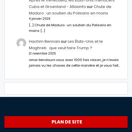
Après le Venezuela, les États-Unis menacent
Cuba et Groenland - Atlasinfo
sur
Chute de
Maduro : un soutien du Polisario en moins
4 janvier 2026
[…] Chute de Maduro : un soutien du Polisario en
moins […]
Hachim Bennani
sur
Les États-Unis et le
Maghreb : que veut faire Trump ?
21 novembre 2025
omar bendouro vous avez 1000 fois raison, je n'avais
jamais vu les choses de cette manière et je vous fait…
PLAN DE SITE