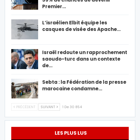
Premier…
L’israélien Elbit équipe les
casques de visée des Apache…
Israël redoute un rapprochement
saoudo-turc dans un contexte
de…
Sebta : la Fédération de la presse
marocaine condamne…
PRÉCÉDENT
SUIVANT
1 De 30 854
LES PLUS LUS