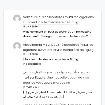
Nam
sur
Deux hélicoptères militaires algériens
survolent la ville frontalière de Figuig
12 avril 2026
Mais comment on peut accepter qu’un hélicoptère
d’une armée étrangère traverse notre frontière ?
Abdelhamid M
sur
Deux hélicoptères militaires
algériens survolent la ville frontalière de Figuig
12 avril 2026
Il faut installer des anti missiles à Figuig c
inacceptable
مصر تمنح تأشيرة مدتها خمس سنوات للمغاربة – نبض
اخبار
sur
Égypte: Une nouvelle option de visa
pour les voyageurs marocains
14 mars 2026
[…] الإعلان عن طريق Ahmed Abdel-Latifسفير مصر بالرباط.
ووفقا له، فإن هذا الإجراء يهدف إلى […]