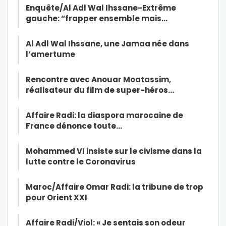
Enquête/Al Adl Wal Ihssane-Extrême
gauche: “frapper ensemble mais…
Al Adl Wal Ihssane, une Jamaa née dans
l’amertume
Rencontre avec Anouar Moatassim,
réalisateur du film de super-héros…
Affaire Radi: la diaspora marocaine de
France dénonce toute…
Mohammed VI insiste sur le civisme dans la
lutte contre le Coronavirus
Maroc/Affaire Omar Radi: la tribune de trop
pour Orient XXI
Affaire Radi/Viol: « Je sentais son odeur