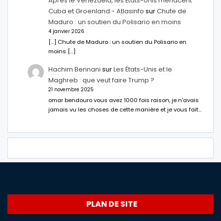
Après le Venezuela, les États-Unis menacent
Cuba et Groenland - Atlasinfo
sur
Chute de
Maduro : un soutien du Polisario en moins
4 janvier 2026
[…] Chute de Maduro : un soutien du Polisario en
moins […]
Hachim Bennani
sur
Les États-Unis et le
Maghreb : que veut faire Trump ?
21 novembre 2025
omar bendouro vous avez 1000 fois raison, je n'avais
jamais vu les choses de cette manière et je vous fait…
PLAN DE SITE