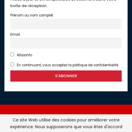
boîte de réception.
Prénom ou nom complet
Email
AtlasInfo
En continuant, vous acceptez la politique de confidentialité
Ce site Web utilise des cookies pour améliorer votre
expérience. Nous supposerons que vous êtes d'accord
Atlasinfo.fr : l'essentiel de l'actualité de la France et du