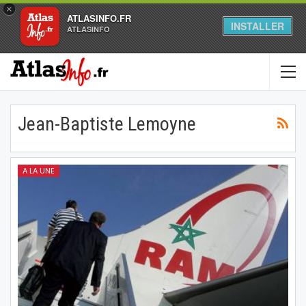
×
ATLASINFO.FR
INSTALLER
ATLASINFO
Jean-Baptiste Lemoyne
A LA UNE