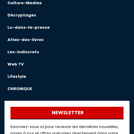
Culture-Medias
Décryptages
Lu-dans-la-presse
Atlas-des-livres
Les-indiscrets
Web TV
Lifestyle
CHRONIQUE
NEWSLETTER
Inscrivez-vous ici pour recevoir les dernières nouvelles,
mises à jour et offres spéciales directement dans votre