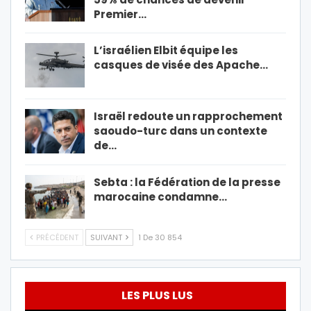
Premier…
L’israélien Elbit équipe les
casques de visée des Apache…
Israël redoute un rapprochement
saoudo-turc dans un contexte
de…
Sebta : la Fédération de la presse
marocaine condamne…
PRÉCÉDENT
SUIVANT
1 De 30 854
LES PLUS LUS