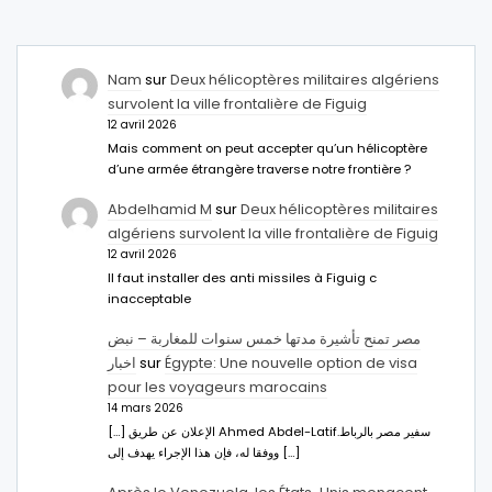
Nam
sur
Deux hélicoptères militaires algériens
survolent la ville frontalière de Figuig
12 avril 2026
Mais comment on peut accepter qu’un hélicoptère
d’une armée étrangère traverse notre frontière ?
Abdelhamid M
sur
Deux hélicoptères militaires
algériens survolent la ville frontalière de Figuig
12 avril 2026
Il faut installer des anti missiles à Figuig c
inacceptable
مصر تمنح تأشيرة مدتها خمس سنوات للمغاربة – نبض
اخبار
sur
Égypte: Une nouvelle option de visa
pour les voyageurs marocains
14 mars 2026
[…] الإعلان عن طريق Ahmed Abdel-Latifسفير مصر بالرباط.
ووفقا له، فإن هذا الإجراء يهدف إلى […]