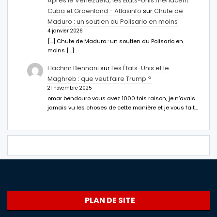
Après le Venezuela, les États-Unis menacent
Cuba et Groenland - Atlasinfo
sur
Chute de
Maduro : un soutien du Polisario en moins
4 janvier 2026
[…] Chute de Maduro : un soutien du Polisario en
moins […]
Hachim Bennani
sur
Les États-Unis et le
Maghreb : que veut faire Trump ?
21 novembre 2025
omar bendouro vous avez 1000 fois raison, je n'avais
jamais vu les choses de cette manière et je vous fait…
PLAN DE SITE