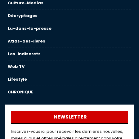
Culture-Medias
Décryptages
Lu-dans-la-presse
Atlas-des-livres
Les-indiscrets
Web TV
Lifestyle
CHRONIQUE
NEWSLETTER
Inscrivez-vous ici pour recevoir les dernières nouvelles,
mises à jour et offres spéciales directement dans votre