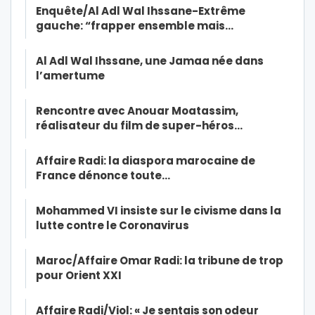
Enquête/Al Adl Wal Ihssane-Extrême
gauche: “frapper ensemble mais…
Al Adl Wal Ihssane, une Jamaa née dans
l’amertume
Rencontre avec Anouar Moatassim,
réalisateur du film de super-héros…
Affaire Radi: la diaspora marocaine de
France dénonce toute…
Mohammed VI insiste sur le civisme dans la
lutte contre le Coronavirus
Maroc/Affaire Omar Radi: la tribune de trop
pour Orient XXI
Affaire Radi/Viol: « Je sentais son odeur