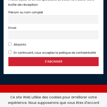
boîte de réception.
Prénom ou nom complet
Email
AtlasInfo
En continuant, vous acceptez la politique de confidentialité
Ce site Web utilise des cookies pour améliorer votre
expérience. Nous supposerons que vous êtes d'accord
Atlasinfo.fr : l'essentiel de l'actualité de la France et du