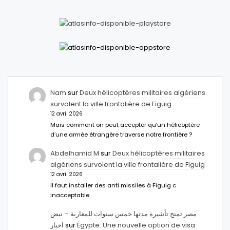
Nam
sur
Deux hélicoptères militaires algériens
survolent la ville frontalière de Figuig
12 avril 2026
Mais comment on peut accepter qu’un hélicoptère
d’une armée étrangère traverse notre frontière ?
Abdelhamid M
sur
Deux hélicoptères militaires
algériens survolent la ville frontalière de Figuig
12 avril 2026
Il faut installer des anti missiles à Figuig c
inacceptable
مصر تمنح تأشيرة مدتها خمس سنوات للمغاربة – نبض
اخبار
sur
Égypte: Une nouvelle option de visa