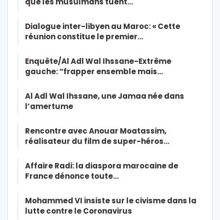
que les musulmans tuent…
Dialogue inter-libyen au Maroc: « Cette
réunion constitue le premier…
Enquête/Al Adl Wal Ihssane-Extrême
gauche: “frapper ensemble mais…
Al Adl Wal Ihssane, une Jamaa née dans
l’amertume
Rencontre avec Anouar Moatassim,
réalisateur du film de super-héros…
Affaire Radi: la diaspora marocaine de
France dénonce toute…
Mohammed VI insiste sur le civisme dans la
lutte contre le Coronavirus