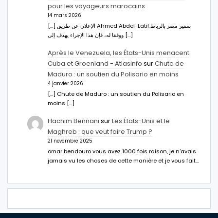
pour les voyageurs marocains
14 mars 2026
[…] الإعلان عن طريق Ahmed Abdel-Latifسفير مصر بالرباط.
ووفقا له، فإن هذا الإجراء يهدف إلى […]
Après le Venezuela, les États-Unis menacent
Cuba et Groenland - Atlasinfo
sur
Chute de
Maduro : un soutien du Polisario en moins
4 janvier 2026
[…] Chute de Maduro : un soutien du Polisario en
moins […]
Hachim Bennani
sur
Les États-Unis et le
Maghreb : que veut faire Trump ?
21 novembre 2025
omar bendouro vous avez 1000 fois raison, je n'avais
jamais vu les choses de cette manière et je vous fait…