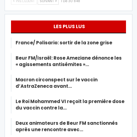
PRÉCÉDENT
SUIVANT
1 De 30 848
LES PLUS LUS
France/ Polisario: sortir de la zone grise
Beur FM/Israël: Rose Ameziane dénonce les
« agissements antisémites »…
Macron circonspect sur le vaccin
d’AstraZeneca avant…
Le Roi Mohammed VI reçoit la première dose
du vaccin contre la…
Deux animateurs de Beur FM sanctionnés
après une rencontre avec…