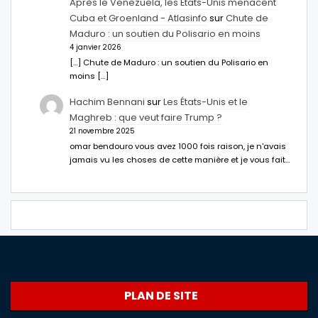
Après le Venezuela, les États-Unis menacent
Cuba et Groenland - Atlasinfo
sur
Chute de
Maduro : un soutien du Polisario en moins
4 janvier 2026
[…] Chute de Maduro : un soutien du Polisario en
moins […]
Hachim Bennani
sur
Les États-Unis et le
Maghreb : que veut faire Trump ?
21 novembre 2025
omar bendouro vous avez 1000 fois raison, je n'avais
jamais vu les choses de cette manière et je vous fait…
PLAN DE SITE