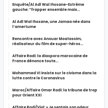
Enquête/Al Adl Wal Ihssane-Extrême
gauche: “frapper ensemble mais…
Al Adl Wal Ihssane, une Jamaa née dans
l’amertume
Rencontre avec Anouar Moatassim,
réalisateur du film de super-héros…
Affaire Radi: la diaspora marocaine de
France dénonce toute…
Mohammed VI insiste sur le civisme dans la
lutte contre le Coronavirus
Maroc/Affaire Omar Radi: la tribune de trop
pour Orient XXI
Affaire Radi/Viol: « Je sentais son odeur