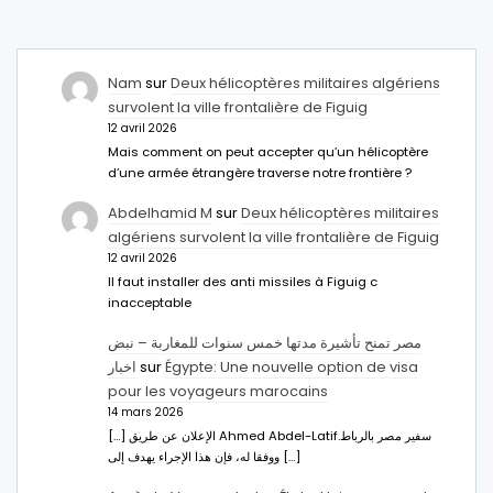
Nam
sur
Deux hélicoptères militaires algériens
survolent la ville frontalière de Figuig
12 avril 2026
Mais comment on peut accepter qu’un hélicoptère
d’une armée étrangère traverse notre frontière ?
Abdelhamid M
sur
Deux hélicoptères militaires
algériens survolent la ville frontalière de Figuig
12 avril 2026
Il faut installer des anti missiles à Figuig c
inacceptable
مصر تمنح تأشيرة مدتها خمس سنوات للمغاربة – نبض
اخبار
sur
Égypte: Une nouvelle option de visa
pour les voyageurs marocains
14 mars 2026
[…] الإعلان عن طريق Ahmed Abdel-Latifسفير مصر بالرباط.
ووفقا له، فإن هذا الإجراء يهدف إلى […]