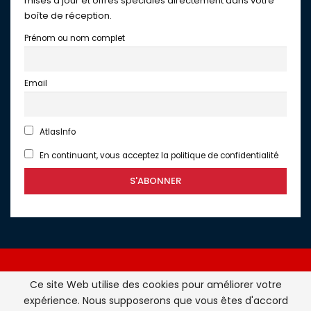
mises à jour et offres spéciales directement dans votre
boîte de réception.
Prénom ou nom complet
Email
AtlasInfo
En continuant, vous acceptez la politique de confidentialité
Ce site Web utilise des cookies pour améliorer votre
expérience. Nous supposerons que vous êtes d'accord
Atlasinfo.fr : l'essentiel de l'actualité de la France et du