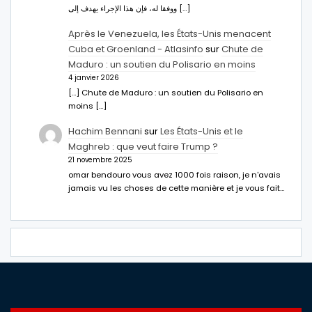
ووفقا له، فإن هذا الإجراء يهدف إلى […]
Après le Venezuela, les États-Unis menacent
Cuba et Groenland - Atlasinfo
sur
Chute de
Maduro : un soutien du Polisario en moins
4 janvier 2026
[…] Chute de Maduro : un soutien du Polisario en
moins […]
Hachim Bennani
sur
Les États-Unis et le
Maghreb : que veut faire Trump ?
21 novembre 2025
omar bendouro vous avez 1000 fois raison, je n'avais
jamais vu les choses de cette manière et je vous fait…