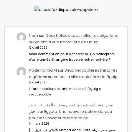
Nam
sur
Deux hélicoptères militaires algériens
survolent la ville frontalière de Figuig
12 avril 2026
Mais comment on peut accepter qu’un hélicoptère
d’une armée étrangère traverse notre frontière ?
Abdelhamid M
sur
Deux hélicoptères militaires
algériens survolent la ville frontalière de Figuig
12 avril 2026
Il faut installer des anti missiles à Figuig c
inacceptable
مصر تمنح تأشيرة مدتها خمس سنوات للمغاربة – نبض
اخبار
sur
Égypte: Une nouvelle option de visa
pour les voyageurs marocains
14 mars 2026
[…] الإعلان عن طريق Ahmed Abdel-Latifسفير مصر بالرباط.