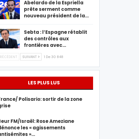
Abelardo de la Espriella
prête serment comme
nouveau président de la…
Sebta : l’Espagne rétablit
des contrôles aux
frontières avec…
RÉCÉDENT
SUIVANT
1 De 30 848
LES PLUS LUS
France/ Polisario: sortir de la zone
grise
Beur FM/Israël: Rose Ameziane
dénonce les « agissements
antisémites »…