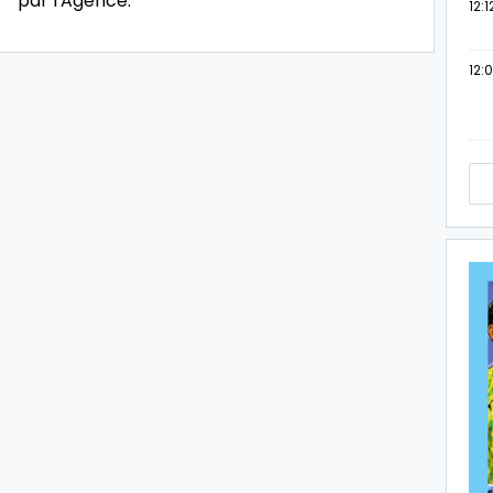
par l'Agence.
12:1
12: