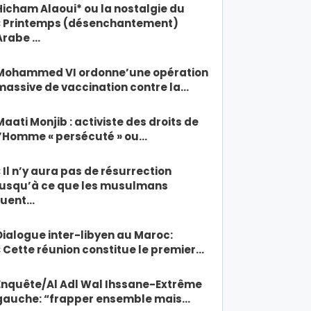
Hicham Alaoui* ou la nostalgie du
« Printemps (désenchantement)
Arabe …
Mohammed VI ordonne’une opération
massive de vaccination contre la…
Maati Monjib : activiste des droits de
l’Homme « persécuté » ou…
« Il n’y aura pas de résurrection
jusqu’à ce que les musulmans
tuent…
Dialogue inter-libyen au Maroc:
« Cette réunion constitue le premier…
Enquête/Al Adl Wal Ihssane-Extrême
gauche: “frapper ensemble mais…