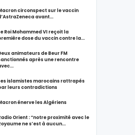
Macron circonspect sur le vaccin
d’AstraZeneca avant…
Le Roi Mohammed VI reçoit la
première dose du vaccin contre la…
Deux animateurs de Beur FM
sanctionnés après une rencontre
avec…
Les islamistes marocains rattrapés
par leurs contradictions
Macron énerve les Algériens
Radio Orient : “notre proximité avec le
Royaume ne s’est à aucun…